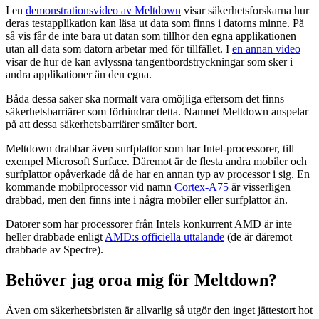
I en
demonstrationsvideo av Meltdown
visar säkerhetsforskarna hur
deras testapplikation kan läsa ut data som finns i datorns minne. På
så vis får de inte bara ut datan som tillhör den egna applikationen
utan all data som datorn arbetar med för tillfället. I
en annan video
visar de hur de kan avlyssna tangentbordstryckningar som sker i
andra applikationer än den egna.
Båda dessa saker ska normalt vara omöjliga eftersom det finns
säkerhetsbarriärer som förhindrar detta. Namnet Meltdown anspelar
på att dessa säkerhetsbarriärer smälter bort.
Meltdown drabbar även surfplattor som har Intel-processorer, till
exempel Microsoft Surface. Däremot är de flesta andra mobiler och
surfplattor opåverkade då de har en annan typ av processor i sig. En
kommande mobilprocessor vid namn
Cortex-A75
är visserligen
drabbad, men den finns inte i några mobiler eller surfplattor än.
Datorer som har processorer från Intels konkurrent AMD är inte
heller drabbade enligt
AMD:s officiella uttalande
(de är däremot
drabbade av Spectre).
Behöver jag oroa mig för Meltdown?
Även om säkerhetsbristen är allvarlig så utgör den inget jättestort hot