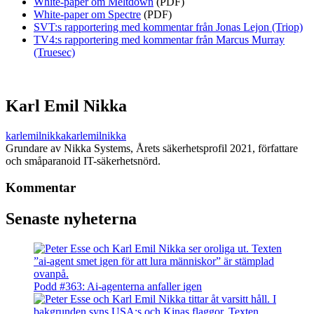
White-paper om Meltdown
(PDF)
White-paper om Spectre
(PDF)
SVT:s rapportering med kommentar från Jonas Lejon (Triop)
TV4:s rapportering med kommentar från Marcus Murray
(Truesec)
Karl Emil Nikka
karlemilnikka
karlemilnikka
Grundare av Nikka Systems, Årets säkerhetsprofil 2021, författare
och småparanoid IT-säkerhetsnörd.
Kommentar
Senaste nyheterna
Podd #363: Ai-agenterna anfaller igen