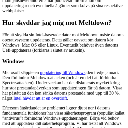
molntjänstleverantörerna har publicerat information om
uppdateringar och eventuella åtgärder som krävs på sina respektive
webbplatser.
Hur skyddar jag mig mot Meltdown?
För att skydda sin Intel-baserade dator mot Meltdown måste datorns
operativsystem uppdateras. Detta gäller oavsett om datorn kör
Windows, Mac OS eller Linux. Eventuellt behöver även datorns
Uefi-uppdateras (förklaras i slutet av artikeln).
Windows
Microsoft släppte en
uppdatering till Windows
den tredje januari.
Den förhindrar Meltdown-attacken (och är en del i att förhindra
Spectre-attacken). Under veckan har det diskuterats mycket kring
hur stor prestandapåverkan som uppdateringen får på datorn. Vissa
har påstått att den kan sänka datorns prestanda med upp till 30 %,
något
Intel hävdar att är en överdrift
.
Eftersom åtgärdandet av problemet ligger djupt ner i datorns
fundamentala funktioner har vissa säkerhetsprogram (populärt kallat
”antivirus”) förhindrat Windows-uppdateringen. Börja vid behov
med att uppdatera ditt säkerhetsprogram. Vi har testat att Windows-