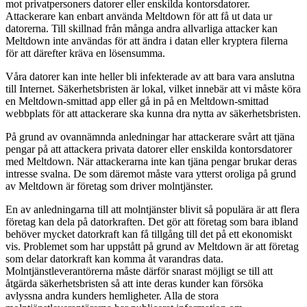
mot privatpersoners datorer eller enskilda kontorsdatorer.
Attackerare kan enbart använda Meltdown för att få ut data ur
datorerna. Till skillnad från många andra allvarliga attacker kan
Meltdown inte användas för att ändra i datan eller kryptera filerna
för att därefter kräva en lösensumma.
Våra datorer kan inte heller bli infekterade av att bara vara anslutna
till Internet. Säkerhetsbristen är lokal, vilket innebär att vi måste köra
en Meltdown-smittad app eller gå in på en Meltdown-smittad
webbplats för att attackerare ska kunna dra nytta av säkerhetsbristen.
På grund av ovannämnda anledningar har attackerare svårt att tjäna
pengar på att attackera privata datorer eller enskilda kontorsdatorer
med Meltdown. När attackerarna inte kan tjäna pengar brukar deras
intresse svalna. De som däremot måste vara ytterst oroliga på grund
av Meltdown är företag som driver molntjänster.
En av anledningarna till att molntjänster blivit så populära är att flera
företag kan dela på datorkraften. Det gör att företag som bara ibland
behöver mycket datorkraft kan få tillgång till det på ett ekonomiskt
vis. Problemet som har uppstått på grund av Meltdown är att företag
som delar datorkraft kan komma åt varandras data.
Molntjänstleverantörerna måste därför snarast möjligt se till att
åtgärda säkerhetsbristen så att inte deras kunder kan försöka
avlyssna andra kunders hemligheter. Alla de stora