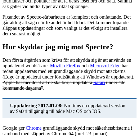
journalister och politiker för att få deras lösenord och data. Samma
sak gäller vid andra typer av riktat spionage.
Fixandet av Spectre-sårbarheten är komplext och omfattande. Det
går aldrig att säga när fixandet är helt klart. Det kommer löpande
släppas uppdateringar och som vanligt är det viktigt att installera
dem snarast möjligt.
Hur skyddar jag mig mot Spectre?
Den första åtgärden som krävs för att skydda sig är att använda en
uppdaterad webbläsare.
Mozilla Firefox
och
Microsoft Edge
har
redan uppdaterats med ett grundläggande skydd mot attackerna
(Edge är uppdaterat under förutsättning att Windows är uppdaterat).
Apple har meddelat att de ska börja uppdatera
Safari
under ”de
kommande dagarna”
.
Uppdatering 2017-01-08:
Nu finns en uppdaterad version
av Safari tillgänglig till både Mac OS och IOS.
Google ger
Chrome
grundläggande skydd mot säkerhetsbristerna i
samband med släppet av Chrome 64 (prel. 23 januari).