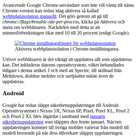
Avancerade Google Chrome-användare som inte vill vänta till nästa
Chrome-version kan redan idag aktivera så kallad
webbplatsisolation manuellt
. Det görs genom att gå till
chrome://flags/#enable-site-per-process
, klicka på
Aktivera
och
starta om webbläsaren. Nackdelen med detta är att
minnesförbrukningen ökar med 10 till 20 procent (enligt Google).
Aktivera webbplatsisolation i Chrome-inställningarna.
Utöver webbläsaren är det viktigt att uppdatera allt som uppdateras
kan. Det inkluderar datorns operativsystem, vilket behandlades
tidigare i denna artikel. I och med att Spectre, till skillnad från
Meltdown, drabbar mobiler och surfplattor måste även de
uppdateras.
Android
Google har redan släppt säkerhetsuppdateringar till Android.
Operativsystemet i Nexus 5X, Nexus 6P, Pixel, Pixel XL, Pixel 2
och Pixel 2 XL blev åtgärdat i samband med
januaris
säkerhetsuppdatering
som släpptes den femte januari. När/om
uppdateringen kommer till övriga mobiler varierar från modell till
modell beroende på när dess tillverkare släpper uppdateringen.