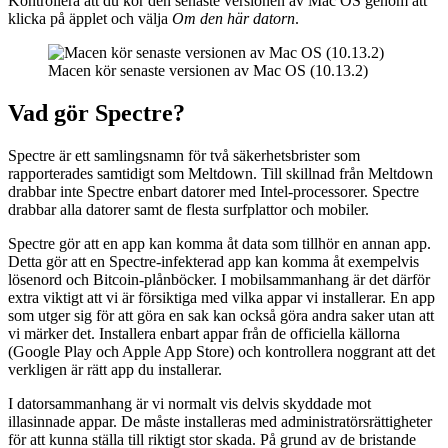
Kontrollera att du kör den senaste versionen av Mac OS genom att
klicka på äpplet och välja
Om den här datorn
.
Macen kör senaste versionen av Mac OS (10.13.2)
Vad gör Spectre?
Spectre är ett samlingsnamn för två säkerhetsbrister som
rapporterades samtidigt som Meltdown. Till skillnad från Meltdown
drabbar inte Spectre enbart datorer med Intel-processorer. Spectre
drabbar alla datorer samt de flesta surfplattor och mobiler.
Spectre gör att en app kan komma åt data som tillhör en annan app.
Detta gör att en Spectre-infekterad app kan komma åt exempelvis
lösenord och Bitcoin-plånböcker. I mobilsammanhang är det därför
extra viktigt att vi är försiktiga med vilka appar vi installerar. En app
som utger sig för att göra en sak kan också göra andra saker utan att
vi märker det. Installera enbart appar från de officiella källorna
(Google Play och Apple App Store) och kontrollera noggrant att det
verkligen är rätt app du installerar.
I datorsammanhang är vi normalt vis delvis skyddade mot
illasinnade appar. De måste installeras med administratörsrättigheter
för att kunna ställa till riktigt stor skada. På grund av de bristande