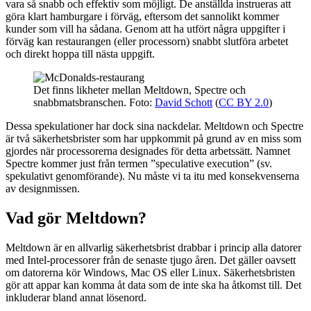
vara så snabb och effektiv som möjligt. De anställda instrueras att
göra klart hamburgare i förväg, eftersom det sannolikt kommer
kunder som vill ha sådana. Genom att ha utfört några uppgifter i
förväg kan restaurangen (eller processorn) snabbt slutföra arbetet
och direkt hoppa till nästa uppgift.
Det finns likheter mellan Meltdown, Spectre och
snabbmatsbranschen. Foto:
David Schott
(
CC BY 2.0
)
Dessa spekulationer har dock sina nackdelar. Meltdown och Spectre
är två säkerhetsbrister som har uppkommit på grund av en miss som
gjordes när processorerna designades för detta arbetssätt. Namnet
Spectre kommer just från termen ”speculative execution” (sv.
spekulativt genomförande). Nu måste vi ta itu med konsekvenserna
av designmissen.
Vad gör Meltdown?
Meltdown är en allvarlig säkerhetsbrist drabbar i princip alla datorer
med Intel-processorer från de senaste tjugo åren. Det gäller oavsett
om datorerna kör Windows, Mac OS eller Linux. Säkerhetsbristen
gör att appar kan komma åt data som de inte ska ha åtkomst till. Det
inkluderar bland annat lösenord.