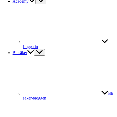
Academy
Logga in
Bli säker
Bli
säker-bloggen