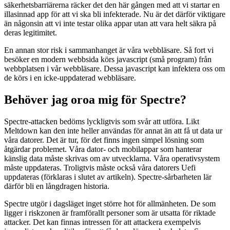
säkerhetsbarriärerna räcker det den här gången med att vi startar en
illasinnad app för att vi ska bli infekterade. Nu är det därför viktigare
än någonsin att vi inte testar olika appar utan att vara helt säkra på
deras legitimitet.
En annan stor risk i sammanhanget är våra webbläsare. Så fort vi
besöker en modern webbsida körs javascript (små program) från
webbplatsen i vår webbläsare. Dessa javascript kan infektera oss om
de körs i en icke-uppdaterad webbläsare.
Behöver jag oroa mig för Spectre?
Spectre-attacken bedöms lyckligtvis som svår att utföra. Likt
Meltdown kan den inte heller användas för annat än att få ut data ur
våra datorer. Det är tur, för det finns ingen simpel lösning som
åtgärdar problemet. Våra dator- och mobilappar som hanterar
känslig data måste skrivas om av utvecklarna. Våra operativsystem
måste uppdateras. Troligtvis måste också våra datorers Uefi
uppdateras (förklaras i slutet av artikeln). Spectre-sårbarheten lär
därför bli en långdragen historia.
Spectre utgör i dagsläget inget större hot för allmänheten. De som
ligger i riskzonen är framförallt personer som är utsatta för riktade
attacker. Det kan finnas intressen för att attackera exempelvis