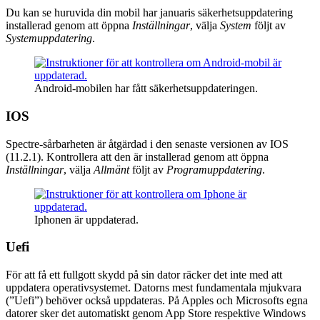
Du kan se huruvida din mobil har januaris säkerhetsuppdatering
installerad genom att öppna
Inställningar
, välja
System
följt av
Systemuppdatering
.
Android-mobilen har fått säkerhetsuppdateringen.
IOS
Spectre-sårbarheten är åtgärdad i den senaste versionen av IOS
(11.2.1). Kontrollera att den är installerad genom att öppna
Inställningar
, välja
Allmänt
följt av
Programuppdatering
.
Iphonen är uppdaterad.
Uefi
För att få ett fullgott skydd på sin dator räcker det inte med att
uppdatera operativsystemet. Datorns mest fundamentala mjukvara
(”Uefi”) behöver också uppdateras. På Apples och Microsofts egna
datorer sker det automatiskt genom App Store respektive Windows