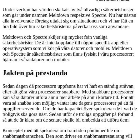
Under veckan har världen skakats av två allvarliga säkerhetsbrister
som går under namnen Meltdown respektive Spectre. Nu har nästan
alla involverade företag uttalat sig om situationen och vi har fått en
bra bild över hur säkerhetsbristerna påverkar oss som användare.
Meltdown och Spectre skiljer sig mycket från vanliga
säkerhetsbrister. De är inte kopplade till någon specifik app eller
operativsystem som vi kör på våra datorer och mobiler. Meltdown
och Spectre är säkerhetsbrister som finns fysiskt i våra processorer;
hjärnan i våra datorer och mobiler.
Jakten på prestanda
Sedan dagen då processorn uppfanns har vi haft en ständig strävan
efter att göra våra processorer snabbare. Med snabbare processorer
kan våra datorer utföra ännu mer arbete på ännu kortare tid. För att
vara så snabba som möjligt väntar inte dagens processorer på att få
uppgifter serverade. Om de har kapacitet över spekulerar de i vad de
troligtvis ska göra näst. Sedan utför de troliga uppgifter på förhand
så att de är klara om de senare skulle bli ombedda att utföra dem.
Konceptet med att spekulera om framtiden påminner lite om
snabbmatsbranschen. Den som driver en snabbmatsrestaurang vill