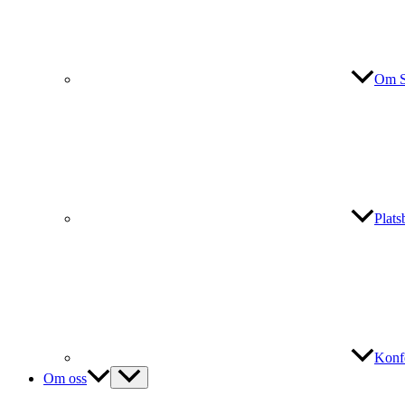
Om S
Plat
Konf
Om oss