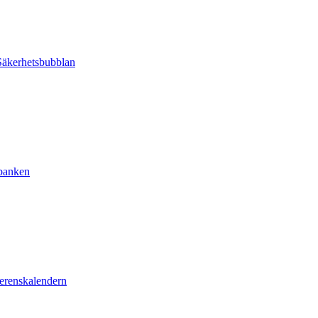
äkerhetsbubblan
sbanken
erenskalendern