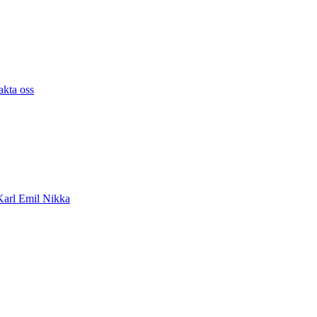
akta oss
arl Emil Nikka