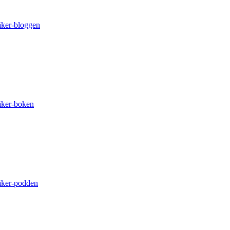
äker-bloggen
äker-boken
äker-podden