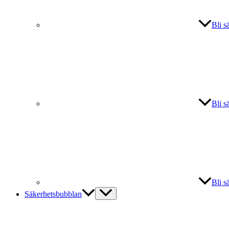
Bli s
Bli s
Bli s
Säkerhetsbubblan