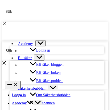
Hoppa
till
innehåll
Academy
Logga in
Bli säker
Bli säker-bloggen
Bli säker-boken
Bli säker-podden
Säkerhetsbubblan
Om Säkerhetsbubblan
Logga in
Platsbanken
Academy