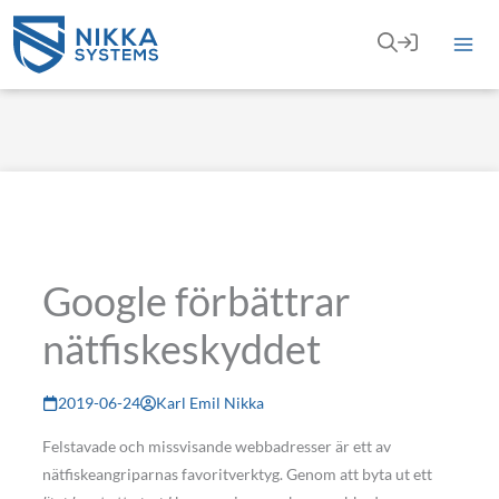
Hoppa
till
innehåll
Google förbättrar
nätfiskeskyddet
2019-06-24
Karl Emil Nikka
Felstavade och missvisande webbadresser är ett av
nätfiskeangriparnas favoritverktyg. Genom att byta ut ett