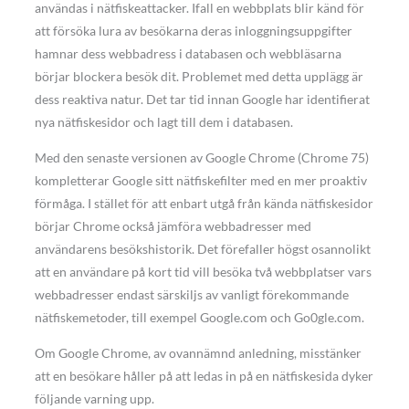
användas i nätfiskeattacker. Ifall en webbplats blir känd för
att försöka lura av besökarna deras inloggningsuppgifter
hamnar dess webbadress i databasen och webbläsarna
börjar blockera besök dit. Problemet med detta upplägg är
dess reaktiva natur. Det tar tid innan Google har identifierat
nya nätfiskesidor och lagt till dem i databasen.
Med den senaste versionen av Google Chrome (Chrome 75)
kompletterar Google sitt nätfiskefilter med en mer proaktiv
förmåga. I stället för att enbart utgå från kända nätfiskesidor
börjar Chrome också jämföra webbadresser med
användarens besökshistorik. Det förefaller högst osannolikt
att en användare på kort tid vill besöka två webbplatser vars
webbadresser endast särskiljs av vanligt förekommande
nätfiskemetoder, till exempel Google.com och Go0gle.com.
Om Google Chrome, av ovannämnd anledning, misstänker
att en besökare håller på att ledas in på en nätfiskesida dyker
följande varning upp.