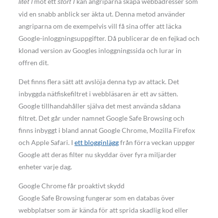
mot ett
kan angriparna skapa webbadresser som
litet l
stort I
vid en snabb anblick ser äkta ut. Denna metod använder
angriparna om de exempelvis vill få sina offer att läcka
Google-inloggningsuppgifter. Då publicerar de en fejkad och
klonad version av Googles inloggningssida och lurar in
offren dit.
Det finns flera sätt att avslöja denna typ av attack. Det
inbyggda nätfiskefiltret i webbläsaren är ett av sätten.
Google tillhandahåller själva det mest använda sådana
filtret. Det går under namnet Google Safe Browsing och
finns inbyggt i bland annat Google Chrome, Mozilla Firefox
och Apple Safari. I
ett blogginlägg
från förra veckan uppger
Google att deras filter nu skyddar över fyra miljarder
enheter varje dag.
Google Chrome får proaktivt skydd
Google Safe Browsing fungerar som en databas över
webbplatser som är kända för att sprida skadlig kod eller