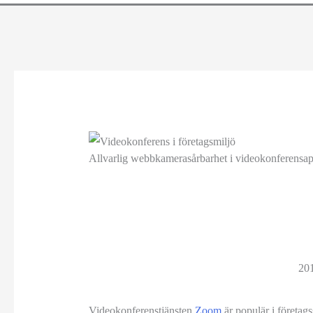
Allvarlig webbkamera­sårbarhet i video­konferensa
20
Videokonferenstjänsten
Zoom
är populär i företags