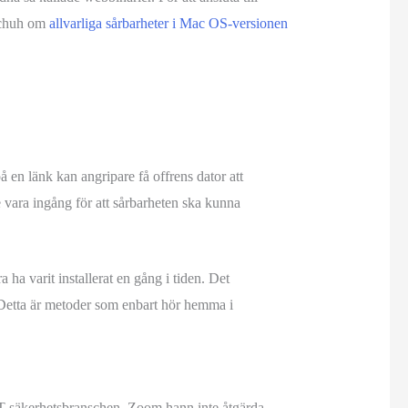
tschuh om
allvarliga sårbarheter i Mac OS-versionen
å en länk kan angripare få offrens dator att
vara ingång för att sårbarheten ska kunna
ha varit installerat en gång i tiden. Det
. Detta är metoder som enbart hör hemma i
 IT-säkerhetsbranschen. Zoom hann inte åtgärda