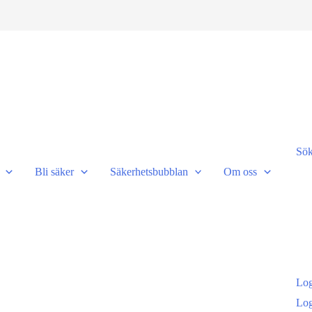
Sö
Bli säker
Säkerhetsbubblan
Om oss
Log
Log