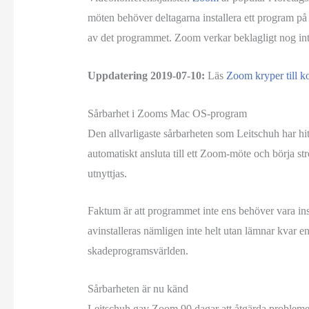
möten behöver deltagarna installera ett program på
av det programmet. Zoom verkar beklagligt nog inte
Uppdatering 2019-07-10:
Läs
Zoom kryper till ko
Sårbarhet i Zooms Mac OS-program
Den allvarligaste sårbarheten som Leitschuh har hitt
automatiskt ansluta till ett Zoom-möte och börja 
utnyttjas.
Faktum är att programmet inte ens behöver vara inst
avinstalleras nämligen inte helt utan lämnar kvar 
skadeprogramsvärlden.
Sårbarheten är nu känd
Leitschuh gav Zoom 90 dagar att åtgärda problemet 