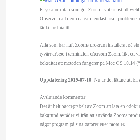
Kryssa ur rutan som ger Zoom.us åtkomst till web
Observera att denna åtgärd endast löser problemet 
tänkt ansluta till.
Alla som har haft Zooms program installerat på sin M
tyvärr arbete i terminalen eftersom Zoom, likt ett vi
bekräftat att metoden fungerar på Mac OS 10.14 
Uppdatering 2019-07-10:
Nu är det lättare att b
Avslutande kommentar
Det är helt oacceptabelt av Zoom att låta en odoku
bakgrund avråder vi från att använda Zooms produkt
något program på sina datorer eller mobiler.