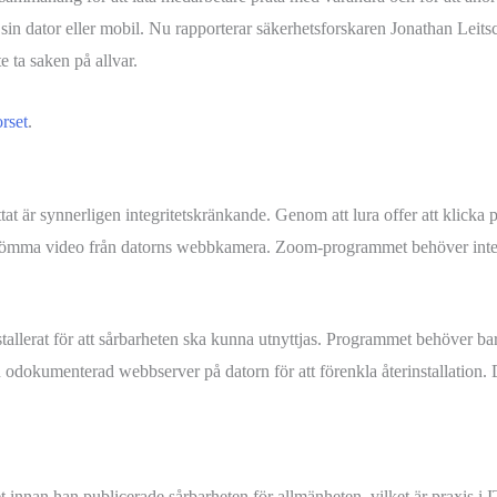
 sin dator eller mobil. Nu rapporterar säkerhetsforskaren Jonathan Lei
 ta saken på allvar.
rset
.
at är synnerligen integritetskränkande. Genom att lura offer att klicka p
strömma video från datorns webbkamera. Zoom-programmet behöver inte 
allerat för att sårbarheten ska kunna utnyttjas. Programmet behöver bara 
en odokumenterad webbserver på datorn för att förenkla återinstallation
innan han publicerade sårbarheten för allmänheten, vilket är praxis i