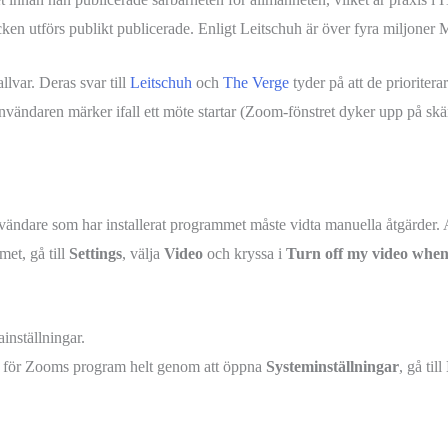
cken utförs publikt publicerade. Enligt Leitschuh är över fyra miljoner
lvar. Deras svar till
Leitschuh
och
The Verge
tyder på att de prioritera
vändaren märker ifall ett möte startar (Zoom-fönstret dyker upp på skär
vändare som har installerat programmet måste vidta manuella åtgärder
et, gå till
Settings
, välja
Video
och kryssa i
Turn off my video when
nställningar.
en för Zooms program helt genom att öppna
Systeminställningar
, gå till