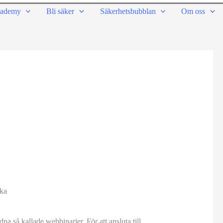
ademy
Bli säker
Säkerhetsbubblan
Om oss
ka
a så kallade webbinarier. För att ansluta till