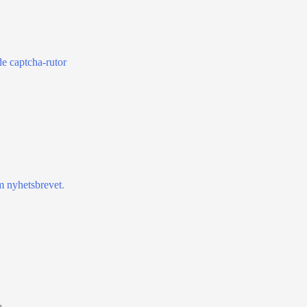
e captcha-rutor
m nyhetsbrevet
.