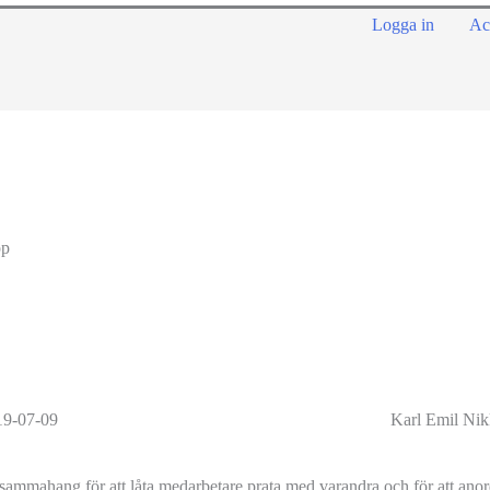
Logga in
Ac
pp
19-07-09
Karl Emil Nik
sammahang för att låta medarbetare prata med varandra och för att anordn