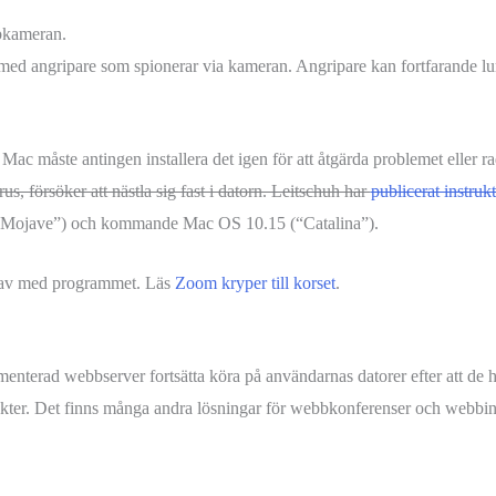
bkameran.
med angripare som spionerar via kameran. Angripare kan fortfarande lura
ac måste antingen installera det igen för att åtgärda problemet eller ra
rus, försöker att nästla sig fast i datorn. Leitschuh har
publicerat instruk
(“Mojave”) och kommande Mac OS 10.15 (“Catalina”).
li av med programmet. Läs
Zoom kryper till korset
.
menterad webbserver fortsätta köra på användarnas datorer efter att de 
er. Det finns många andra lösningar för webbkonferenser och webbinari