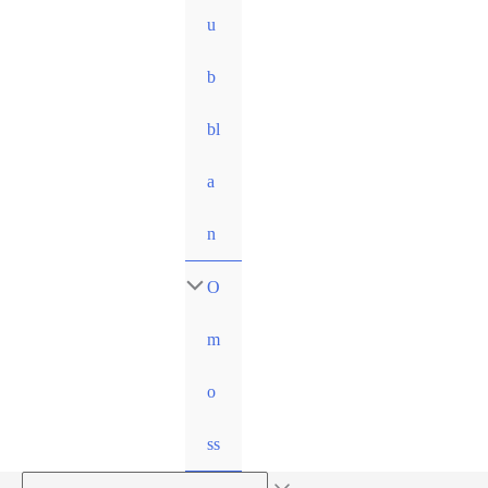
u
b
bl
a
n
O
m
o
ss