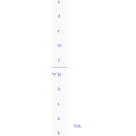
a
d
e
m
y
B
li
s
ä
Sök
k