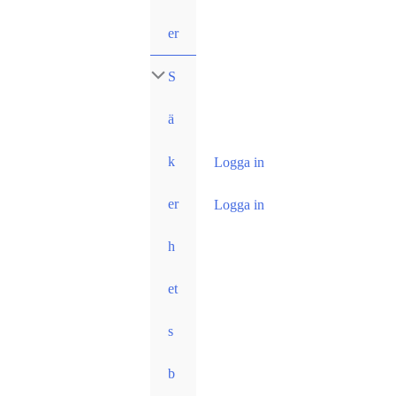
er
S
ä
k
Logga in
er
Logga in
h
et
s
b