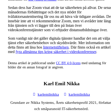
Sedan dess har Zoom visat att de tar säkerheten på allvar. De sena
månadernas förbättringar och det nya stödet för
tvåfaktorsautentisering får oss nu att häva vår tidigare avrådan. De
innebär inte att vi rekommenderar Zoom, men vi avråder inte läng
från tjänsten och vi lägger till den på listan över
videokonferenstjänster som vi erbjuder distansutbildningar över.
Som vanligt när det gäller digitala tjänster handlar det om att välja
tjänst efter säkerhetsbehov och skyddsvärde. Mer information om
detta finns att läsa hos
Internetstiftelsen
. Där finns också en artikel
med
fyra allmänna tips kring säkerhet i videokonferenser
.
Denna artikel är publicerad under
CC BY 4.0-licens
med undantag för
bilder där en annan fotograf är angiven.
Karl Emil Nikka
karlemilnikka
karlemilnikka
Grundare av Nikka Systems, Årets säkerhetsprofil 2021, författa
och småparanoid IT-säkerhetsnörd.