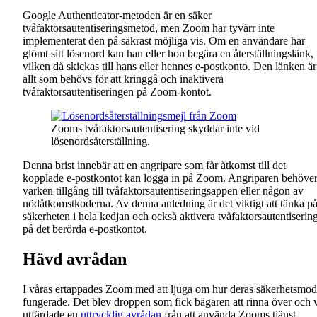
Google Authenticator-metoden är en säker
tvåfaktorsautentiseringsmetod, men Zoom har tyvärr inte
implementerat den på säkrast möjliga vis. Om en användare har
glömt sitt lösenord kan han eller hon begära en återställningslänk,
vilken då skickas till hans eller hennes e-postkonto. Den länken är
allt som behövs för att kringgå och inaktivera
tvåfaktorsautentiseringen på Zoom-kontot.
Zooms tvåfaktorsautentisering skyddar inte vid
lösenordsåterställning.
Denna brist innebär att en angripare som får åtkomst till det
kopplade e-postkontot kan logga in på Zoom. Angriparen behöve
varken tillgång till tvåfaktorsautentiseringsappen eller någon av
nödåtkomstkoderna. Av denna anledning är det viktigt att tänka p
säkerheten i hela kedjan och också aktivera tvåfaktorsautentiserin
på det berörda e-postkontot.
Hävd avrådan
I våras ertappades Zoom med att ljuga om hur deras säkerhetsmod
fungerade. Det blev droppen som fick bägaren att rinna över och 
utfärdade en
uttrycklig avrådan
från att använda Zooms tjänst.