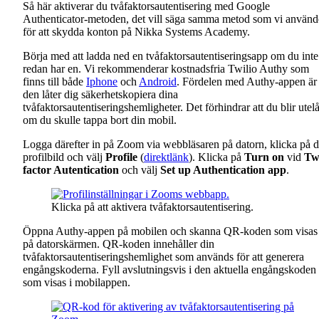
Så här aktiverar du tvåfaktorsautentisering med Google
Authenticator-metoden, det vill säga samma metod som vi använd
för att skydda konton på Nikka Systems Academy.
Börja med att ladda ned en tvåfaktorsautentiseringsapp om du inte
redan har en. Vi rekommenderar kostnadsfria Twilio Authy som
finns till både
Iphone
och
Android
. Fördelen med Authy-appen är 
den låter dig säkerhetskopiera dina
tvåfaktorsautentiseringshemligheter. Det förhindrar att du blir utelå
om du skulle tappa bort din mobil.
Logga därefter in på Zoom via webbläsaren på datorn, klicka på d
profilbild och välj
Profile
(
direktlänk
). Klicka på
Turn on
vid
Tw
factor Autentication
och välj
Set up Authentication app
.
Klicka på att aktivera tvåfaktorsautentisering.
Öppna Authy-appen på mobilen och skanna QR-koden som visas
på datorskärmen. QR-koden innehåller din
tvåfaktorsautentiseringshemlighet som används för att generera
engångskoderna. Fyll avslutningsvis i den aktuella engångskoden
som visas i mobilappen.