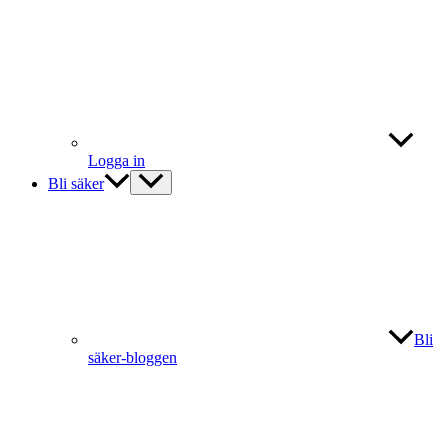
Logga in
Bli säker
Bli
säker-bloggen