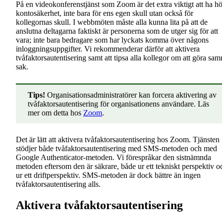
På en videokonferenstjänst som Zoom är det extra viktigt att ha h
kontosäkerhet, inte bara för ens egen skull utan också för
kollegornas skull. I webbmöten måste alla kunna lita på att de
anslutna deltagarna faktiskt är personerna som de utger sig för att
vara; inte bara bedragare som har lyckats komma över någons
inloggningsuppgifter. Vi rekommenderar därför att aktivera
tvåfaktorsautentisering samt att tipsa alla kollegor om att göra sa
sak.
Tips!
Organisationsadministratörer kan forcera aktivering av
tvåfaktorsautentisering för organisationens användare. Läs
mer om detta hos
Zoom
.
Det är lätt att aktivera tvåfaktorsautentisering hos Zoom. Tjänsten
stödjer både tvåfaktorsautentisering med SMS-metoden och med
Google Authenticator-metoden. Vi förespråkar den sistnämnda
metoden eftersom den är säkrare, både ur ett tekniskt perspektiv o
ur ett driftperspektiv. SMS-metoden är dock bättre än ingen
tvåfaktorsautentisering alls.
Aktivera tvåfaktorsautentisering