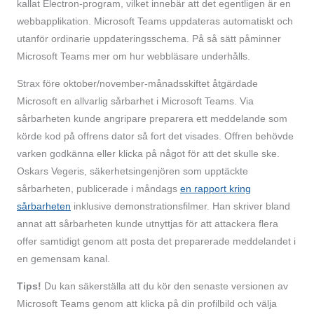
kallat Electron-program, vilket innebär att det egentligen är en
webbapplikation. Microsoft Teams uppdateras automatiskt och
utanför ordinarie uppdateringsschema. På så sätt påminner
Microsoft Teams mer om hur webbläsare underhålls.
Strax före oktober/november-månadsskiftet åtgärdade
Microsoft en allvarlig sårbarhet i Microsoft Teams. Via
sårbarheten kunde angripare preparera ett meddelande som
körde kod på offrens dator så fort det visades. Offren behövde
varken godkänna eller klicka på något för att det skulle ske.
Oskars Vegeris, säkerhetsingenjören som upptäckte
sårbarheten, publicerade i måndags
en rapport kring
sårbarheten
inklusive demonstrationsfilmer. Han skriver bland
annat att sårbarheten kunde utnyttjas för att attackera flera
offer samtidigt genom att posta det preparerade meddelandet i
en gemensam kanal.
Tips!
Du kan säkerställa att du kör den senaste versionen av
Microsoft Teams genom att klicka på din profilbild och välja