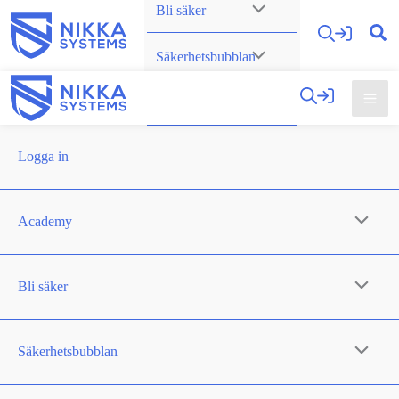
Bli säker
Hoppa
till
Säkerhetsbubblan
innehåll
Om oss
Logga in
Academy
Bli säker
Säkerhetsbubblan