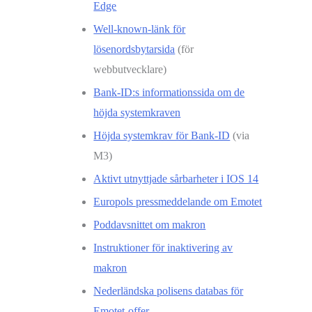
Edge
Well-known-länk för
lösenordsbytarsida
(för
webbutvecklare)
Bank-ID:s informationssida om de
höjda systemkraven
Höjda systemkrav för Bank-ID
(via
M3)
Aktivt utnyttjade sårbarheter i IOS 14
Europols pressmeddelande om Emotet
Poddavsnittet om makron
Instruktioner för inaktivering av
makron
Nederländska polisens databas för
Emotet-offer