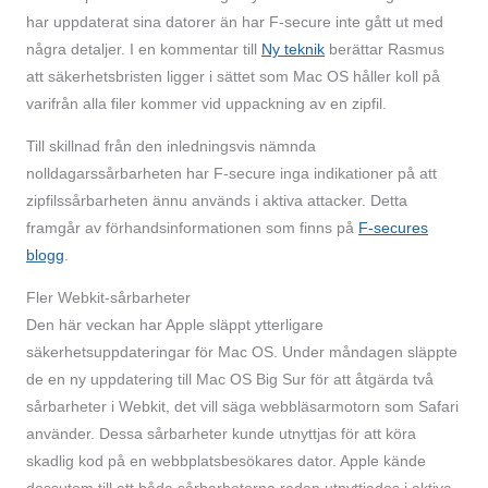
har uppdaterat sina datorer än har F-secure inte gått ut med
några detaljer. I en kommentar till
Ny teknik
berättar Rasmus
att säkerhetsbristen ligger i sättet som Mac OS håller koll på
varifrån alla filer kommer vid uppackning av en zipfil.
Till skillnad från den inledningsvis nämnda
nolldagarssårbarheten har F-secure inga indikationer på att
zipfilssårbarheten ännu används i aktiva attacker. Detta
framgår av förhandsinformationen som finns på
F-secures
blogg
.
Fler Webkit-sårbarheter
Den här veckan har Apple släppt ytterligare
säkerhetsuppdateringar för Mac OS. Under måndagen släppte
de en ny uppdatering till Mac OS Big Sur för att åtgärda två
sårbarheter i Webkit, det vill säga webbläsarmotorn som Safari
använder. Dessa sårbarheter kunde utnyttjas för att köra
skadlig kod på en webbplatsbesökares dator. Apple kände