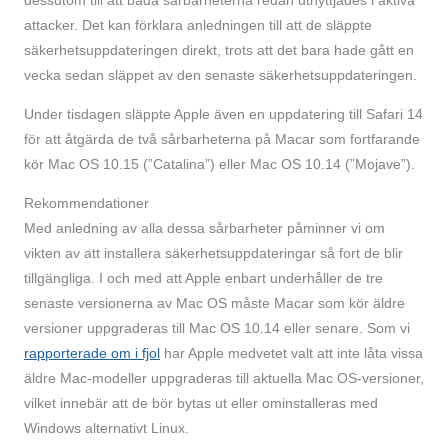
dessutom till att båda sårbarheterna redan utnyttjades i aktiva
attacker. Det kan förklara anledningen till att de släppte
säkerhetsuppdateringen direkt, trots att det bara hade gått en
vecka sedan släppet av den senaste säkerhetsuppdateringen.
Under tisdagen släppte Apple även en uppdatering till Safari 14
för att åtgärda de två sårbarheterna på Macar som fortfarande
kör Mac OS 10.15 (”Catalina”) eller Mac OS 10.14 (”Mojave”).
Rekommendationer
Med anledning av alla dessa sårbarheter påminner vi om
vikten av att installera säkerhetsuppdateringar så fort de blir
tillgängliga. I och med att Apple enbart underhåller de tre
senaste versionerna av Mac OS måste Macar som kör äldre
versioner uppgraderas till Mac OS 10.14 eller senare. Som vi
rapporterade om i fjol
har Apple medvetet valt att inte låta vissa
äldre Mac-modeller uppgraderas till aktuella Mac OS-versioner,
vilket innebär att de bör bytas ut eller ominstalleras med
Windows alternativt Linux.