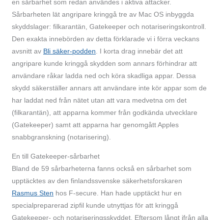
en sårbarhet som redan användes i aktiva attacker.
Sårbarheten lät angripare kringgå tre av Mac OS inbyggda
skyddslager: filkarantän, Gatekeeper och notariseringskontroll.
Den exakta innebörden av detta förklarade vi i förra veckans
avsnitt av
Bli säker-podden
. I korta drag innebär det att
angripare kunde kringgå skydden som annars förhindrar att
användare råkar ladda ned och köra skadliga appar. Dessa
skydd säkerställer annars att användare inte kör appar som de
har laddat ned från nätet utan att vara medvetna om det
(filkarantän), att apparna kommer från godkända utvecklare
(Gatekeeper) samt att apparna har genomgått Apples
snabbgranskning (notarisering).
En till Gatekeeper-sårbarhet
Bland de 59 sårbarheterna fanns också en sårbarhet som
upptäcktes av den finlandssvenske säkerhetsforskaren
Rasmus Sten
hos F-secure. Han hade upptäckt hur en
specialpreparerad zipfil kunde utnyttjas för att kringgå
Gatekeeper- och notariseringsskyddet. Eftersom långt ifrån alla