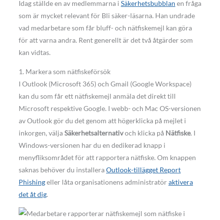
Idag ställde en av medlemmarna i
Säkerhetsbubblan
en fråga
som är mycket relevant för Bli säker-läsarna. Han undrade
vad medarbetare som får bluff- och nätfiskemejl kan göra
för att varna andra. Rent generellt är det två åtgärder som
kan vidtas.
1. Markera som nätfiskeförsök
I Outlook (Microsoft 365) och Gmail (Google Workspace)
kan du som får ett nätfiskemejl anmäla det direkt till
Microsoft respektive Google. I webb- och Mac OS-versionen
av Outlook gör du det genom att högerklicka på mejlet i
inkorgen, välja
Säkerhetsalternativ
och klicka på
Nätfiske
. I
Windows-versionen har du en dedikerad knapp i
menyfliksområdet för att rapportera nätfiske. Om knappen
saknas behöver du installera
Outlook-tillägget Report
Phishing
eller låta organisationens administratör
aktivera
det åt dig
.