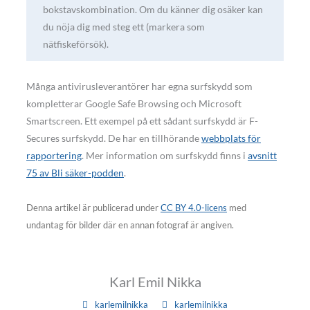
bokstavskombination. Om du känner dig osäker kan
du nöja dig med steg ett (markera som
nätfiskeförsök).
Många antivirusleverantörer har egna surfskydd som
kompletterar Google Safe Browsing och Microsoft
Smartscreen. Ett exempel på ett sådant surfskydd är F-
Secures surfskydd. De har en tillhörande
webbplats för
rapportering
. Mer information om surfskydd finns i
avsnitt
75 av Bli säker-podden
.
Denna artikel är publicerad under
CC BY 4.0-licens
med
undantag för bilder där en annan fotograf är angiven.
Karl Emil Nikka
karlemilnikka
karlemilnikka