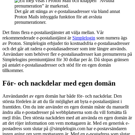
Det går att stänga av e-postaliasadresser via bland annat
Proton Mails inbyggda funktion för att avsluta
prenumerationer.
Det finns flera e-postalias­tjänster att välja mellan. Vår
rekommenderade e-postalias­tjänst är
Simplelogin
som numera ägs
av Proton. Simplelogin erbjuder tio kostnadsfria e-postalias­adresser
och det går att radera e-postalias­adresser som inte längre används.
Användare som behöver fler e-postalias­adresser kan prenumerera på
Simplelogins premiumtjänst för 30 dollar per år. Då slopas gränsen
på antalet e-postalias­adresser och stöd för en egen domän
tillkommer.
För- och nackdelar med egen domän
Användandet av egen domän har både för- och nackdelar. Den
största fördelen är att du får möjlighet att byta e-postalias­tjänst i
framtiden. Om du inte använder en egen domän måste du manuellt
ändra alla e-postadresser på webbplatserna som du vill fortsätta få
mejl ifrån. Den största nackdelen med att använda en egen domän är
att det röjer information om vem mottagaren är. Med en generisk e-
postadress som slutar på @simplelogin.com har e-postavsändaren
ingen aning om vem mottagaren är. Med en e-postadress som slutar