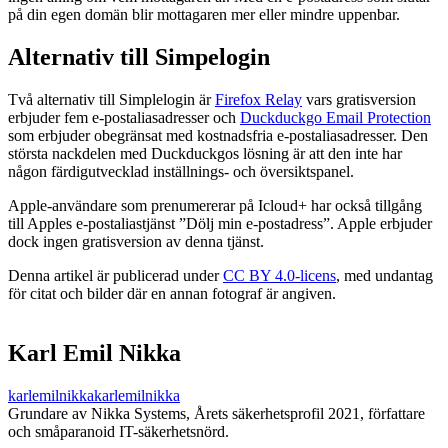
på din egen domän blir mottagaren mer eller mindre uppenbar.
Alternativ till Simpelogin
Två alternativ till Simplelogin är
Firefox Relay
vars gratisversion
erbjuder fem e-postalias­adresser och
Duckduckgo Email Protection
som erbjuder obegränsat med kostnadsfria e-postalias­adresser. Den
största nackdelen med Duckduckgos lösning är att den inte har
någon färdigutvecklad inställnings- och översiktspanel.
Apple-användare som prenumererar på Icloud+ har också tillgång
till Apples e-postalias­tjänst ”Dölj min e-postadress”. Apple erbjuder
dock ingen gratisversion av denna tjänst.
Denna artikel är publicerad under
CC BY 4.0-licens
, med undantag
för citat och bilder där en annan fotograf är angiven.
Karl Emil Nikka
karlemilnikka
karlemilnikka
Grundare av Nikka Systems, Årets säkerhetsprofil 2021, författare
och småparanoid IT-säkerhetsnörd.