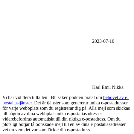
2023-07-10
Karl Emil Nikka
Vi har vid flera tillfällen i Bli säker-podden pratat om
behovet av e-
postalias­tjänster
. Det är tjänster som genererar unika e-postadresser
för varje webbplats som du registrerar dig på. Alla mejl som skickas
till någon av dina webbplats­unika e-postalias­adresser
vidarebefordras automatiskt till din riktiga e-postadress. Om du
plötsligt börjar få oönskade mejl till en av dina e-postalias­adresser
vet du vem det var som läckte din e-postadress.