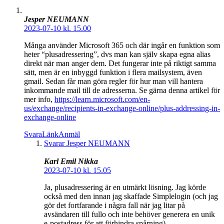
Jesper NEUMANN
2023-07-10 kl. 15.00
Många använder Microsoft 365 och där ingår en funktion som
heter “plusadressering”, dvs man kan själv skapa egna alias
direkt när man anger dem. Det fungerar inte på riktigt samma
sätt, men är en inbyggd funktion i flera mailsystem, även
gmail. Sedan får man göra regler för hur man vill hantera
inkommande mail till de adresserna. Se gärna denna artikel för
mer info,
https://learn.microsoft.com/en-
us/exchange/recipients-in-exchange-online/plus-addressing-in-
exchange-online
Svara
Länk
Anmäl
Svarar Jesper NEUMANN
Karl Emil Nikka
2023-07-10 kl. 15.05
Ja, plusadressering är en utmärkt lösning. Jag körde
också med den innan jag skaffade Simplelogin (och jag
gör det fortfarande i några fall när jag litar på
avsändaren till fullo och inte behöver generera en unik
e-postadress för att förhindra spårning).