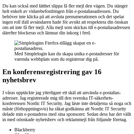
Du kan också med lätthet slippa få fler mejl den vägen. Du stänger
helt enkelt av vidare­befordringen från e-postalias­adressen. Du
behöver inte klicka på att avsluta prenumerationen och det spelar
ingen roll ifall avsändaren hade för avsikt att respektera din önskan
om att inte få fler mejl. Alla mejl som skickas till e-postalias­adressen
därefter blockeras och lämnar din inkorg i fred.
Med Simplelogin kan du skapa unika e-postadresser för
varenda webbplats som du registrerar dig på.
En konferens­registrering gav 16
nyhetsbrev
I våras upptäckte jag ytterligare ett skäl att använda e-postalias­
adresser. Jag registrerade mig till den svenska IT-säkerhets­
konferensen Nordic IT Security. Jag läste inte detaljerna så noga och
måste (förhoppningsvis) ha råkat godkänna att Nordic IT Security
delade min e-postadress med sina sponsorer. Sedan dess har det vällt
in med oönskade nyhetsbrev och reklammejl från följande företag.
Blackberry