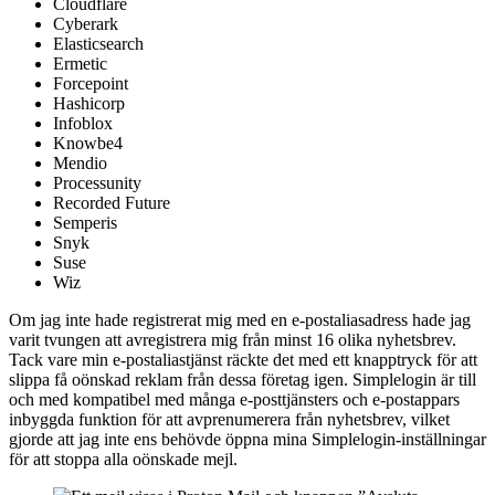
Cloudflare
Cyberark
Elasticsearch
Ermetic
Forcepoint
Hashicorp
Infoblox
Knowbe4
Mendio
Processunity
Recorded Future
Semperis
Snyk
Suse
Wiz
Om jag inte hade registrerat mig med en e-postalias­adress hade jag
varit tvungen att avregistrera mig från minst 16 olika nyhetsbrev.
Tack vare min e-postalias­tjänst räckte det med ett knapptryck för att
slippa få oönskad reklam från dessa företag igen. Simplelogin är till
och med kompatibel med många e-post­tjänsters och e-postappars
inbyggda funktion för att avprenumerera från nyhetsbrev, vilket
gjorde att jag inte ens behövde öppna mina Simplelogin-inställningar
för att stoppa alla oönskade mejl.