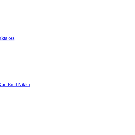
akta oss
arl Emil Nikka