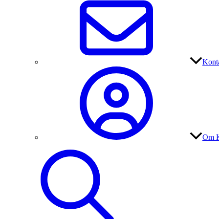
Kont
Om K