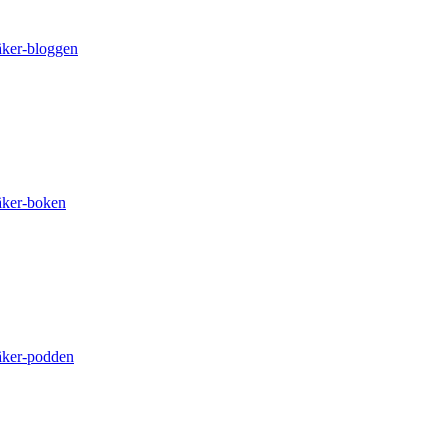
äker-bloggen
äker-boken
äker-podden