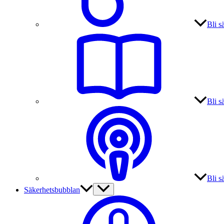
Bli s
Bli s
Bli s
Säkerhetsbubblan