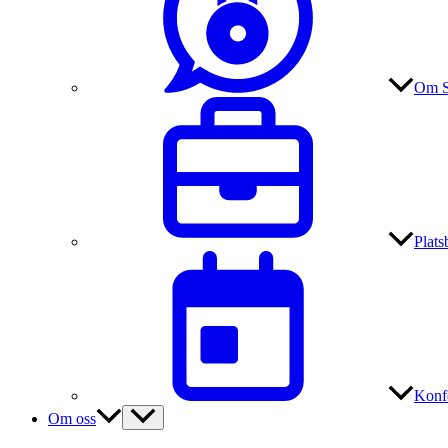
Om S
Plat
Konf
Om oss