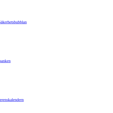
äkerhetsbubblan
sbanken
erenskalendern