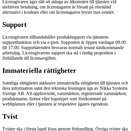
Licensgivaren äger rätt att stänga av åtkomsten till tjänsten vid
utebliven betalning, om licenstagaren är försatt på obestånd
alternativt i konkurs eller om licenstagaren bryter mot avtalet.
Support
Licensgivaren tillhandahåller produktsupport via tjänstens
supportfunktion och via e-post. Supporten är öppen vardagar 09.00
till 17.00. Supportärenden besvaras normalt senast nästkommande
arbetsdag. Licensgivarens support ska stå i rimlig proportion i
förhållande till licensavgiften.
Immateriella rättigheter
Samtliga rättigheter inklusive immateriella rättigheter till tjänsten och
dess information samt den tekniska lösningen ägs av Nikka Systems
Sverige AB. All upphovsrätt, varumärken, registrerade varumärken,
produktnamn, firmor eller logotyper som förekommer på
webbplatsen eller i tjänsten är respektive ägares egendom.
Tvist
Tvister ska i första hand lösas genom förhandling. Övriga tvister ska