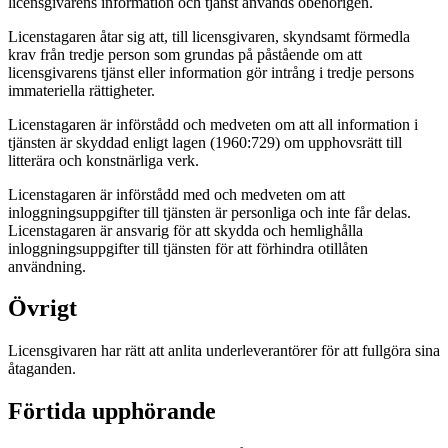
licensgivarens information och tjänst används obehörigen.
Licenstagaren åtar sig att, till licensgivaren, skyndsamt förmedla
krav från tredje person som grundas på påstående om att
licensgivarens tjänst eller information gör intrång i tredje persons
immateriella rättigheter.
Licenstagaren är införstådd och medveten om att all information i
tjänsten är skyddad enligt lagen (1960:729) om upphovsrätt till
litterära och konstnärliga verk.
Licenstagaren är införstådd med och medveten om att
inloggningsuppgifter till tjänsten är personliga och inte får delas.
Licenstagaren är ansvarig för att skydda och hemlighålla
inloggningsuppgifter till tjänsten för att förhindra otillåten
användning.
Övrigt
Licensgivaren har rätt att anlita underleverantörer för att fullgöra sina
åtaganden.
Förtida upphörande