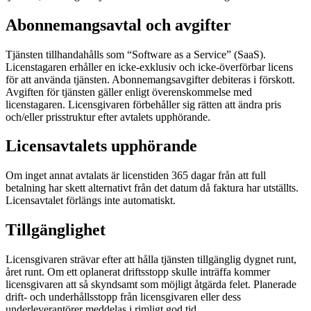
Abonnemangsavtal och avgifter
Tjänsten tillhandahålls som “Software as a Service” (SaaS).
Licenstagaren erhåller en icke-exklusiv och icke-överförbar licens
för att använda tjänsten. Abonnemangsavgifter debiteras i förskott.
Avgiften för tjänsten gäller enligt överenskommelse med
licenstagaren. Licensgivaren förbehåller sig rätten att ändra pris
och/eller prisstruktur efter avtalets upphörande.
Licensavtalets upphörande
Om inget annat avtalats är licenstiden 365 dagar från att full
betalning har skett alternativt från det datum då faktura har utställts.
Licensavtalet förlängs inte automatiskt.
Tillgänglighet
Licensgivaren strävar efter att hålla tjänsten tillgänglig dygnet runt,
året runt. Om ett oplanerat driftsstopp skulle inträffa kommer
licensgivaren att så skyndsamt som möjligt åtgärda felet. Planerade
drift- och underhållsstopp från licensgivaren eller dess
underleverantörer meddelas i rimligt god tid.