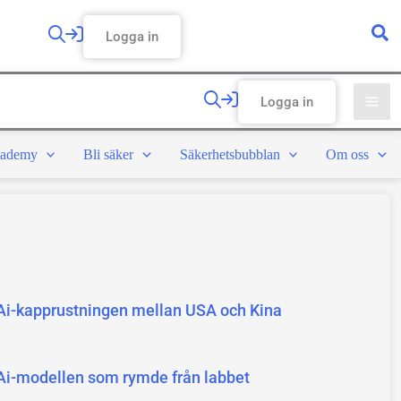
Logga in
Logga in
ademy
Bli säker
Säkerhetsbubblan
Om oss
Ai-kapprustningen mellan USA och Kina
Ai-modellen som rymde från labbet