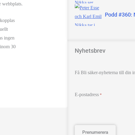
r webbplats.
Podd #360: N
kopplas
uellt
as ingen
 inom 30
Nyhetsbrev
Få Bli säker-nyheterna till din
E-postadress
*