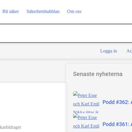
Bli säker
Säkerhetsbubblan
Om oss
Logga in
Ac
Senaste nyheterna
Podd #362: 
Podd #361: 
karbidraget