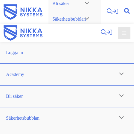
Bli säker
Hoppa
till
Säkerhetsbubblan
innehåll
Om oss
Logga in
Academy
Bli säker
Säkerhetsbubblan