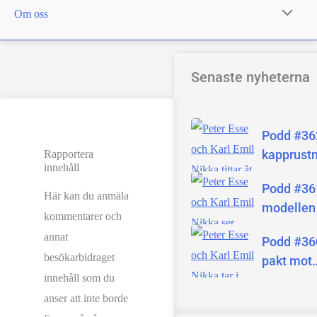
Om oss
Senaste nyheterna
Podd #362
kapprust
Rapportera
innehåll
mellan U
Podd #361
och Kina
Här kan du anmäla
modellen
kommentarer och
rymde fr
annat
Podd #36
labbet
besökarbidraget
pakt mot
innehåll som du
irriterand
captcha-r
anser att inte borde