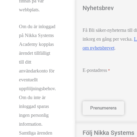
finnas på vår
Nyhetsbrev
webbplats.
Om du är inloggad
Få Bli säker-nyheterna till d
på Nikka Systems
inkorg en gång per vecka.
L
Academy kopplas
om nyhetsbrevet
.
ärendet tillfälligt
till ditt
E-postadress
*
användarkonto för
eventuellt
uppföljningsbehov.
Om du inte är
inloggad sparas
ingen personlig
information.
Följ Nikka Systems
Samtliga ärenden