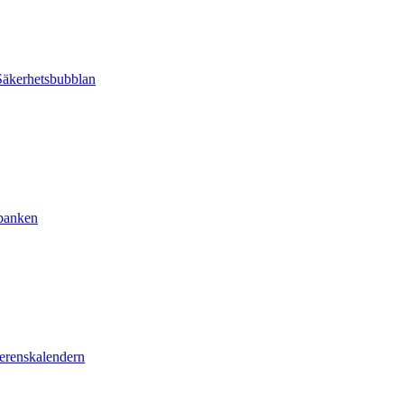
äkerhetsbubblan
sbanken
erenskalendern