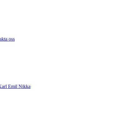
akta oss
arl Emil Nikka