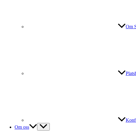
Om S
Plat
Konf
Om oss