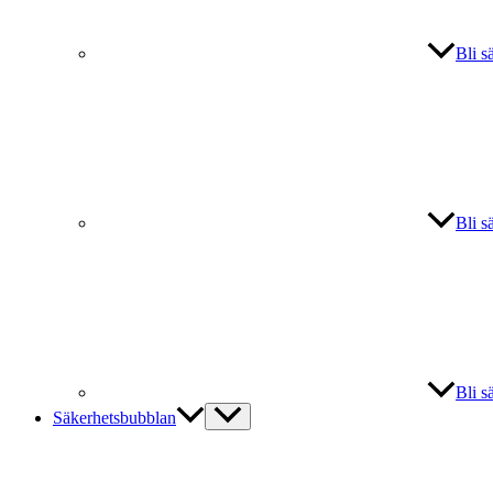
Bli s
Bli s
Bli s
Säkerhetsbubblan