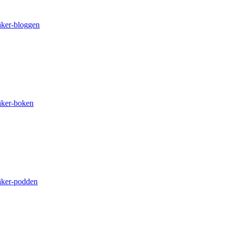
äker-bloggen
äker-boken
äker-podden