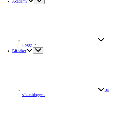
Academy
Logga in
Bli säker
Bli
säker-bloggen