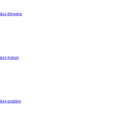
äker-bloggen
äker-boken
äker-podden