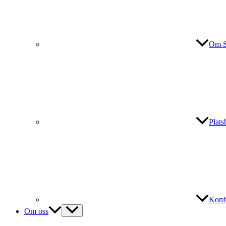
Om S
Plat
Konf
Om oss