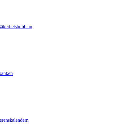
äkerhetsbubblan
sbanken
erenskalendern