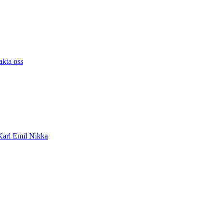
akta oss
arl Emil Nikka