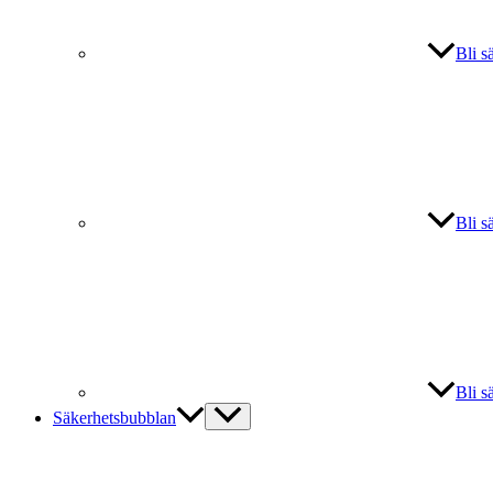
Bli s
Bli s
Bli s
Säkerhetsbubblan