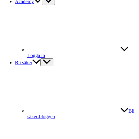
Academy
Logga in
Bli säker
Bli
säker-bloggen