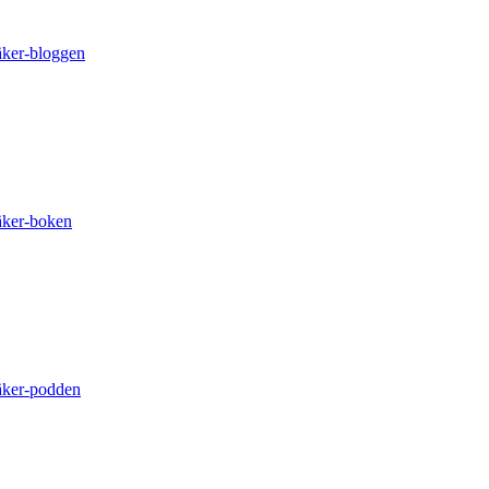
äker-bloggen
äker-boken
äker-podden