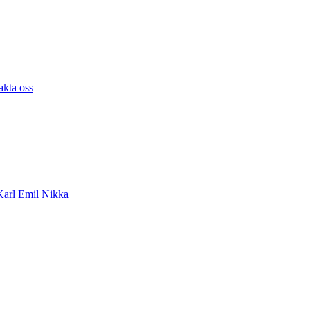
akta oss
arl Emil Nikka