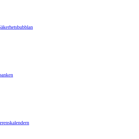
äkerhetsbubblan
sbanken
erenskalendern