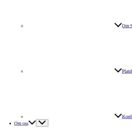
Om S
Plat
Konf
Om oss