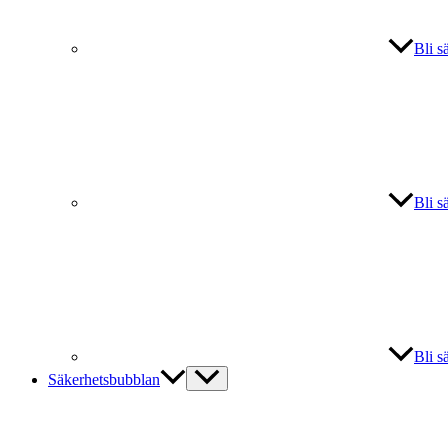
Bli s
Bli s
Bli s
Säkerhetsbubblan