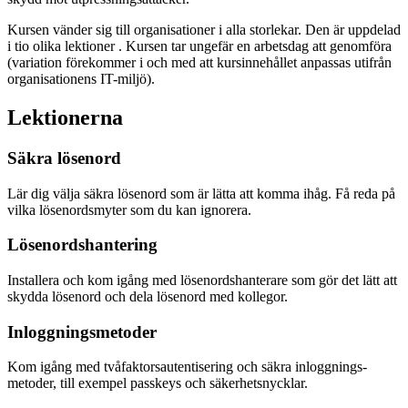
Kursen vänder sig till organisationer i alla storlekar. Den är uppdelad
i tio olika lektioner . Kursen tar ungefär en arbetsdag att genomföra
(variation förekommer i och med att kursinnehållet anpassas utifrån
organisationens IT-miljö).
Lektionerna
Säkra lösenord
Lär dig välja säkra lösenord som är lätta att komma ihåg. Få reda på
vilka lösenords­myter som du kan ignorera.
Lösenordshantering
Installera och kom igång med lösenords­hanterare som gör det lätt att
skydda lösenord och dela lösenord med kollegor.
Inloggningsmetoder
Kom igång med tvåfaktors­autentisering och säkra inloggnings­
metoder, till exempel passkeys och säkerhets­nycklar.