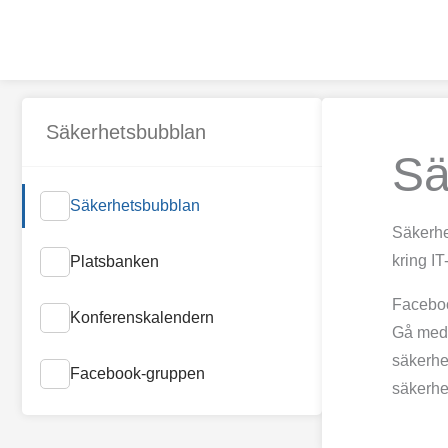
Hoppa
till
innehåll
Säkerhetsbubblan
Sä
Säkerhetsbubblan
Säkerhe
kring I
Platsbanken
Facebo
Konferenskalendern
Gå med
säkerhe
Facebook-gruppen
säkerhe