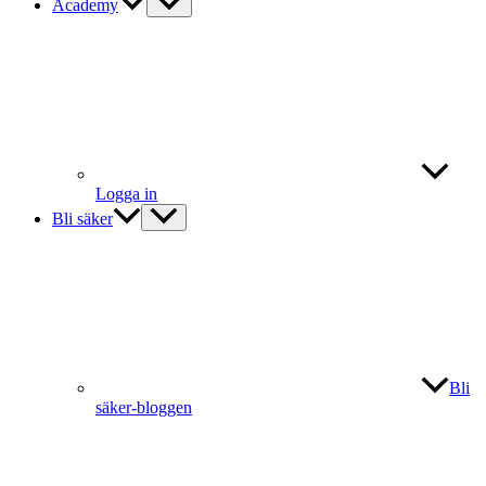
Academy
Logga in
Bli säker
Bli
säker-bloggen