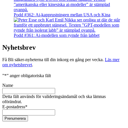
Podd #362: Ai-kapprustningen mellan USA och Kina
Podd #361: Ai-modellen som rymde från labbet
Nyhetsbrev
Få Bli säker-nyheterna till din inkorg en gång per vecka.
Läs mer
om nyhetsbrevet
.
”
*
” anger obligatoriska fält
Name
Detta fält används för valideringsändamål och ska lämnas
oförändrat.
E-postadress
*