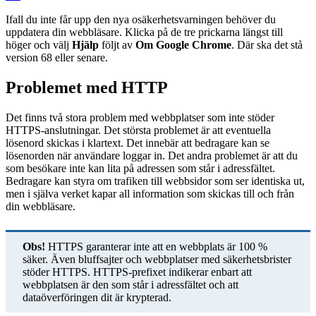
Ifall du inte får upp den nya osäkerhetsvarningen behöver du
uppdatera din webbläsare. Klicka på de tre prickarna längst till
höger och välj
Hjälp
följt av
Om Google Chrome
. Där ska det stå
version 68 eller senare.
Problemet med HTTP
Det finns två stora problem med webbplatser som inte stöder
HTTPS-anslutningar. Det största problemet är att eventuella
lösenord skickas i klartext. Det innebär att bedragare kan se
lösenorden när användare loggar in. Det andra problemet är att du
som besökare inte kan lita på adressen som står i adressfältet.
Bedragare kan styra om trafiken till webbsidor som ser identiska ut,
men i själva verket kapar all information som skickas till och från
din webbläsare.
Obs!
HTTPS garanterar inte att en webbplats är 100 %
säker. Även bluffsajter och webbplatser med säkerhetsbrister
stöder HTTPS. HTTPS-prefixet indikerar enbart att
webbplatsen är den som står i adressfältet och att
dataöverföringen dit är krypterad.