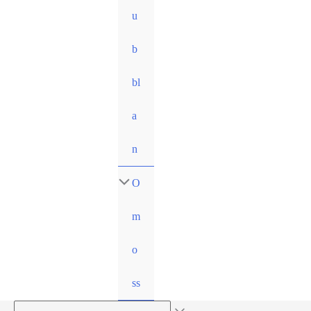
u
b
bl
a
n
O
m
o
ss