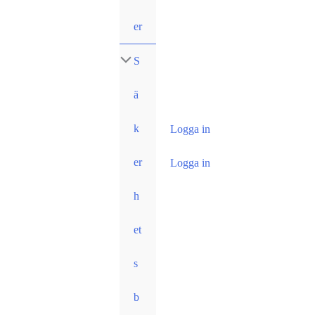
er
S
ä
k
Logga in
er
Logga in
h
et
s
b