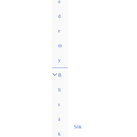
a
d
e
m
y
B
li
s
ä
Sök
k