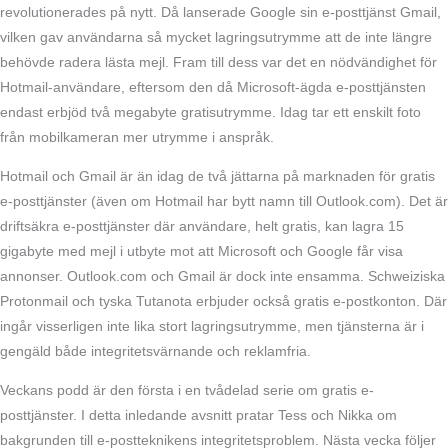
revolutionerades på nytt. Då lanserade Google sin e-posttjänst Gmail,
vilken gav användarna så mycket lagringsutrymme att de inte längre
behövde radera lästa mejl. Fram till dess var det en nödvändighet för
Hotmail-användare, eftersom den då Microsoft-ägda e-posttjänsten
endast erbjöd två megabyte gratisutrymme. Idag tar ett enskilt foto
från mobilkameran mer utrymme i anspråk.
Hotmail och Gmail är än idag de två jättarna på marknaden för gratis
e-posttjänster (även om Hotmail har bytt namn till Outlook.com). Det är
driftsäkra e-posttjänster där användare, helt gratis, kan lagra 15
gigabyte med mejl i utbyte mot att Microsoft och Google får visa
annonser. Outlook.com och Gmail är dock inte ensamma. Schweiziska
Protonmail och tyska Tutanota erbjuder också gratis e-postkonton. Där
ingår visserligen inte lika stort lagringsutrymme, men tjänsterna är i
gengäld både integritetsvärnande och reklamfria.
Veckans podd är den första i en tvådelad serie om gratis e-
posttjänster. I detta inledande avsnitt pratar Tess och Nikka om
bakgrunden till e-postteknikens integritetsproblem. Nästa vecka följer