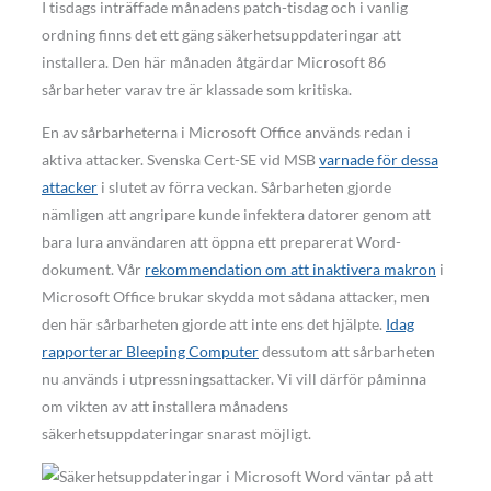
I tisdags inträffade månadens patch-tisdag och i vanlig
ordning finns det ett gäng säkerhetsuppdateringar att
installera. Den här månaden åtgärdar Microsoft 86
sårbarheter varav tre är klassade som kritiska.
En av sårbarheterna i Microsoft Office används redan i
aktiva attacker. Svenska Cert-SE vid MSB
varnade för dessa
attacker
i slutet av förra veckan. Sårbarheten gjorde
nämligen att angripare kunde infektera datorer genom att
bara lura användaren att öppna ett preparerat Word-
dokument. Vår
rekommendation om att inaktivera makron
i
Microsoft Office brukar skydda mot sådana attacker, men
den här sårbarheten gjorde att inte ens det hjälpte.
Idag
rapporterar Bleeping Computer
dessutom att sårbarheten
nu används i utpressningsattacker. Vi vill därför påminna
om vikten av att installera månadens
säkerhetsuppdateringar snarast möjligt.