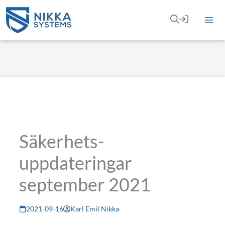
Hoppa
till
innehåll
Säkerhets­
uppdateringar
september 2021
2021-09-16
Karl Emil Nikka