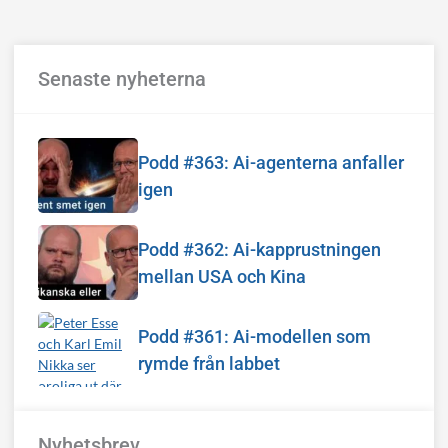
Senaste nyheterna
Podd #363: Ai-agenterna anfaller
igen
Podd #362: Ai-kapprustningen
mellan USA och Kina
Podd #361: Ai-modellen som
rymde från labbet
Nyhetsbrev