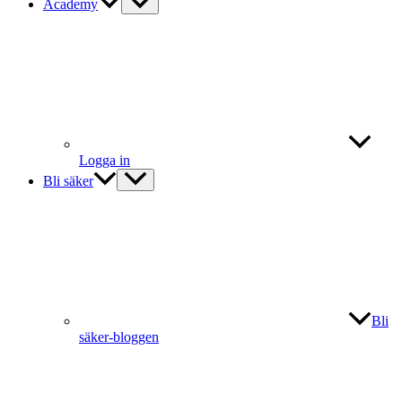
Academy
Logga in
Bli säker
Bli
säker-bloggen