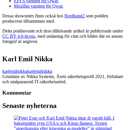
EFF:s varning för Qwac
Mozillas varning för Qwac
Dessa shownotes finns också hos
Bredband2
som podden
produceras tillsammans med.
Detta poddavsnitt och dess tillhörande artikel är publicerade under
CC BY 4.0-licens
, med undantag för citat och bilder där en annan
fotograf är angiven.
Karl Emil Nikka
karlemilnikka
karlemilnikka
Grundare av Nikka Systems, Årets säkerhetsprofil 2021, författare
och småparanoid IT-säkerhetsnörd.
Kommentar
Senaste nyheterna