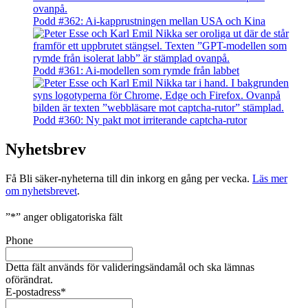
Podd #362: Ai-kapprustningen mellan USA och Kina
Podd #361: Ai-modellen som rymde från labbet
Podd #360: Ny pakt mot irriterande captcha-rutor
Nyhetsbrev
Få Bli säker-nyheterna till din inkorg en gång per vecka.
Läs mer
om nyhetsbrevet
.
”
*
” anger obligatoriska fält
Phone
Detta fält används för valideringsändamål och ska lämnas
oförändrat.
E-postadress
*