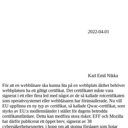
2022-04-01
Karl Emil Nikka
För att en webbläsare ska kunna lita på en webbplats äkthet behöver
webbplatsen ha ett giltigt certifikat. Det certifikatet måste vara
signerat i ett eller flera led med något av de så kallade rotcertifikaten
som operativsystemet eller webbläsaren har förinstallerade. Nu vill
EU uppfinna en ny typ av certifikat, så kallade Qwac-certifikat, som
styrks av EU:s medlemsländer i stället för dagens betrodda
certifikatutfärdare. Detta kan medföra stora risker. EFF och Mozilla
har därför publicerat ett öppet brev, signerat av 38
cybersäkerhetsexperter, i hopp om att stoppa förslaget som hotar