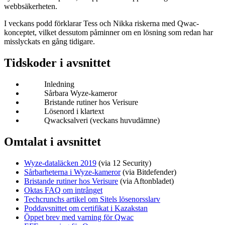
webbsäkerheten.
I veckans podd förklarar Tess och Nikka riskerna med Qwac-
konceptet, vilket dessutom påminner om en lösning som redan har
misslyckats en gång tidigare.
Tidskoder i avsnittet
Inledning
Sårbara Wyze-kameror
Bristande rutiner hos Verisure
Lösenord i klartext
Qwacksalveri (veckans huvudämne)
Omtalat i avsnittet
Wyze-dataläcken 2019
(via 12 Security)
Sårbarheterna i Wyze-kameror
(via Bitdefender)
Bristande rutiner hos Verisure
(via Aftonbladet)
Oktas FAQ om intrånget
Techcrunchs artikel om Sitels lösenorsslarv
Poddavsnittet om certifikat i Kazakstan
Öppet brev med varning för Qwac