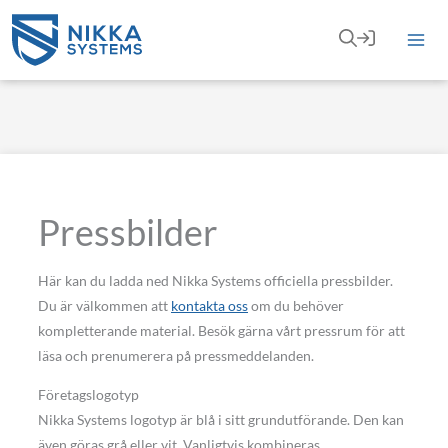
Hoppa
till
innehåll
Pressbilder
Här kan du ladda ned Nikka Systems officiella pressbilder.
Du är välkommen att
kontakta oss
om du behöver
kompletterande material. Besök gärna vårt pressrum för att
läsa och prenumerera på pressmeddelanden.
Företagslogotyp
Nikka Systems logotyp är blå i sitt grundutförande. Den kan
även göras grå eller vit. Vanligtvis kombineras