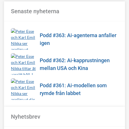
Senaste nyheterna
Podd #363: Ai-agenterna anfaller
igen
Podd #362: Ai-kapprustningen
mellan USA och Kina
Podd #361: Ai-modellen som
rymde från labbet
Nyhetsbrev