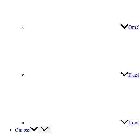
Om S
Plat
Konf
Om oss