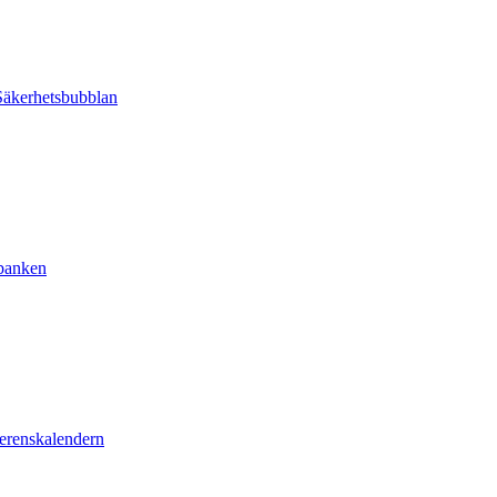
äkerhetsbubblan
sbanken
erenskalendern