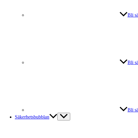
Bli s
Bli s
Bli s
Säkerhetsbubblan