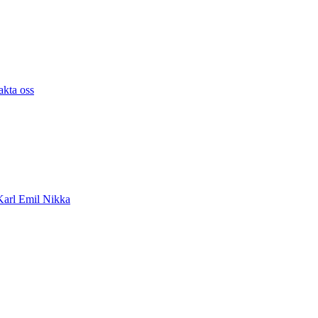
akta oss
arl Emil Nikka