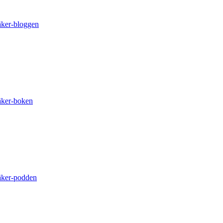
äker-bloggen
äker-boken
äker-podden