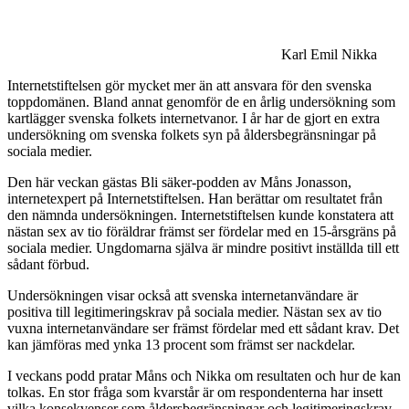
Karl Emil Nikka
Internetstiftelsen gör mycket mer än att ansvara för den svenska
toppdomänen. Bland annat genomför de en årlig undersökning som
kartlägger svenska folkets internetvanor. I år har de gjort en extra
undersökning om svenska folkets syn på åldersbegränsningar på
sociala medier.
Den här veckan gästas Bli säker-podden av Måns Jonasson,
internetexpert på Internetstiftelsen. Han berättar om resultatet från
den nämnda undersökningen. Internetstiftelsen kunde konstatera att
nästan sex av tio föräldrar främst ser fördelar med en 15-årsgräns på
sociala medier. Ungdomarna själva är mindre positivt inställda till ett
sådant förbud.
Undersökningen visar också att svenska internetanvändare är
positiva till legitimeringskrav på sociala medier. Nästan sex av tio
vuxna internetanvändare ser främst fördelar med ett sådant krav. Det
kan jämföras med ynka 13 procent som främst ser nackdelar.
I veckans podd pratar Måns och Nikka om resultaten och hur de kan
tolkas. En stor fråga som kvarstår är om respondenterna har insett
vilka konsekvenser som åldersbegränsningar och legitimeringskrav