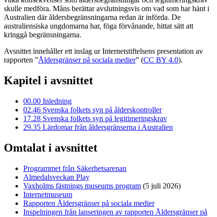
skulle medföra. Måns berättar avslutningsvis om vad som har hänt i
Australien där åldersbegränsningarna redan är införda. De
australiensiska ungdomarna har, föga förvånande, hittat sätt att
kringgå begränsningarna.
Avsnittet innehåller ett inslag ur Internetstiftelsens presentation av
rapporten ”
Åldersgränser på sociala medier
” (
CC BY 4.0
).
Kapitel i avsnittet
00.00
Inledning
02.46
Svenska folkets syn på ålderskontroller
17.28
Svenska folkets syn på legitimeringskrav
29.35
Lärdomar från åldersgränserna i Australien
Omtalat i avsnittet
Programmet från Säkerhetsarenan
Almedalsveckan Play
Vaxholms fästnings museums program
(5 juli 2026)
Internetmuseum
Rapporten Åldersgränser på sociala medier
Inspelningen från lanseringen av rapporten Åldersgränser på