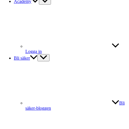
Academy
Logga in
Bli säker
Bli
säker-bloggen