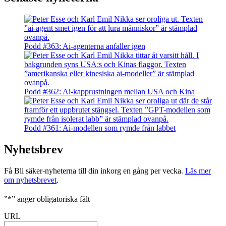
Podd #363: Ai-agenterna anfaller igen
Podd #362: Ai-kapprustningen mellan USA och Kina
Podd #361: Ai-modellen som rymde från labbet
Nyhetsbrev
Få Bli säker-nyheterna till din inkorg en gång per vecka.
Läs mer
om nyhetsbrevet
.
”
*
” anger obligatoriska fält
URL