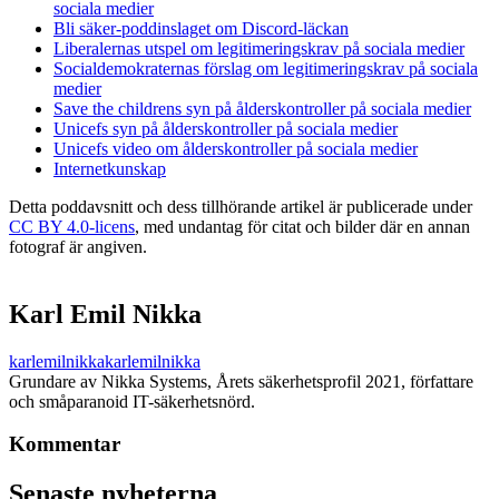
sociala medier
Bli säker-poddinslaget om Discord-läckan
Liberalernas utspel om legitimeringskrav på sociala medier
Socialdemokraternas förslag om legitimeringskrav på sociala
medier
Save the childrens syn på ålderskontroller på sociala medier
Unicefs syn på ålderskontroller på sociala medier
Unicefs video om ålderskontroller på sociala medier
Internetkunskap
Detta poddavsnitt och dess tillhörande artikel är publicerade under
CC BY 4.0-licens
, med undantag för citat och bilder där en annan
fotograf är angiven.
Karl Emil Nikka
karlemilnikka
karlemilnikka
Grundare av Nikka Systems, Årets säkerhetsprofil 2021, författare
och småparanoid IT-säkerhetsnörd.
Kommentar
Senaste nyheterna