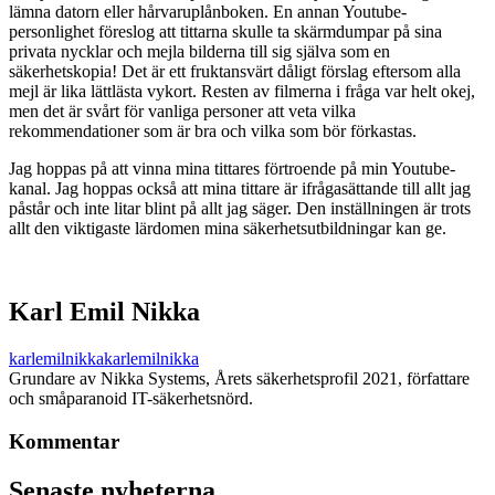
lämna datorn eller hårvaruplånboken. En annan Youtube-
personlighet föreslog att tittarna skulle ta skärmdumpar på sina
privata nycklar och mejla bilderna till sig själva som en
säkerhetskopia! Det är ett fruktansvärt dåligt förslag eftersom alla
mejl är lika lättlästa vykort. Resten av filmerna i fråga var helt okej,
men det är svårt för vanliga personer att veta vilka
rekommendationer som är bra och vilka som bör förkastas.
Jag hoppas på att vinna mina tittares förtroende på min Youtube-
kanal. Jag hoppas också att mina tittare är ifrågasättande till allt jag
påstår och inte litar blint på allt jag säger. Den inställningen är trots
allt den viktigaste lärdomen mina säkerhetsutbildningar kan ge.
Karl Emil Nikka
karlemilnikka
karlemilnikka
Grundare av Nikka Systems, Årets säkerhetsprofil 2021, författare
och småparanoid IT-säkerhetsnörd.
Kommentar
Senaste nyheterna