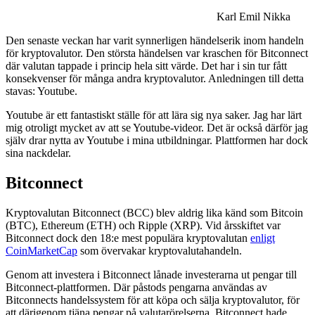
Karl Emil Nikka
Den senaste veckan har varit synnerligen händelserik inom handeln
för kryptovalutor. Den största händelsen var kraschen för Bitconnect
där valutan tappade i princip hela sitt värde. Det har i sin tur fått
konsekvenser för många andra kryptovalutor. Anledningen till detta
stavas: Youtube.
Youtube är ett fantastiskt ställe för att lära sig nya saker. Jag har lärt
mig otroligt mycket av att se Youtube-videor. Det är också därför jag
själv drar nytta av Youtube i mina utbildningar. Plattformen har dock
sina nackdelar.
Bitconnect
Kryptovalutan Bitconnect (BCC) blev aldrig lika känd som Bitcoin
(BTC), Ethereum (ETH) och Ripple (XRP). Vid årsskiftet var
Bitconnect dock den 18:e mest populära kryptovalutan
enligt
CoinMarketCap
som övervakar kryptovalutahandeln.
Genom att investera i Bitconnect lånade investerarna ut pengar till
Bitconnect-plattformen. Där påstods pengarna användas av
Bitconnects handelssystem för att köpa och sälja kryptovalutor, för
att därigenom tjäna pengar på valutarörelserna. Bitconnect hade