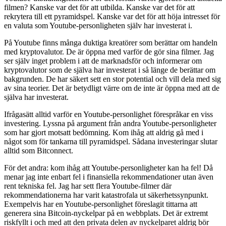
filmen? Kanske var det för att utbilda. Kanske var det för att
rekrytera till ett pyramidspel. Kanske var det för att höja intresset för
en valuta som Youtube-personligheten själv har investerat i.
På Youtube finns många duktiga kreatörer som berättar om handeln
med kryptovalutor. De är öppna med varför de gör sina filmer. Jag
ser själv inget problem i att de marknadsför och informerar om
kryptovalutor som de själva har investerat i så länge de berättar om
bakgrunden. De har säkert sett en stor potential och vill dela med sig
av sina teorier. Det är betydligt värre om de inte är öppna med att de
själva har investerat.
Ifrågasätt alltid varför en Youtube-personlighet förespråkar en viss
investering. Lyssna på argument från andra Youtube-personligheter
som har gjort motsatt bedömning. Kom ihåg att aldrig gå med i
något som för tankarna till pyramidspel. Sådana investeringar slutar
alltid som Bitconnect.
För det andra: kom ihåg att Youtube-personligheter kan ha fel! Då
menar jag inte enbart fel i finansiella rekommendationer utan även
rent tekniska fel. Jag har sett flera Youtube-filmer där
rekommendationerna har varit katastrofala ut säkerhetssynpunkt.
Exempelvis har en Youtube-personlighet föreslagit tittarna att
generera sina Bitcoin-nyckelpar på en webbplats. Det är extremt
riskfyllt i och med att den privata delen av nyckelparet aldrig bör