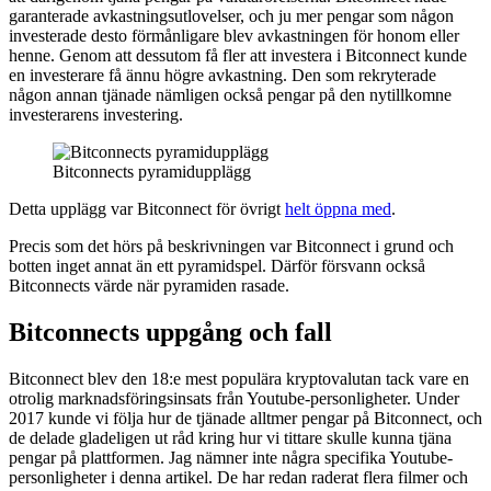
garanterade avkastningsutlovelser, och ju mer pengar som någon
investerade desto förmånligare blev avkastningen för honom eller
henne. Genom att dessutom få fler att investera i Bitconnect kunde
en investerare få ännu högre avkastning. Den som rekryterade
någon annan tjänade nämligen också pengar på den nytillkomne
investerarens investering.
Bitconnects pyramidupplägg
Detta upplägg var Bitconnect för övrigt
helt öppna med
.
Precis som det hörs på beskrivningen var Bitconnect i grund och
botten inget annat än ett pyramidspel. Därför försvann också
Bitconnects värde när pyramiden rasade.
Bitconnects uppgång och fall
Bitconnect blev den 18:e mest populära kryptovalutan tack vare en
otrolig marknadsföringsinsats från Youtube-personligheter. Under
2017 kunde vi följa hur de tjänade alltmer pengar på Bitconnect, och
de delade gladeligen ut råd kring hur vi tittare skulle kunna tjäna
pengar på plattformen. Jag nämner inte några specifika Youtube-
personligheter i denna artikel. De har redan raderat flera filmer och