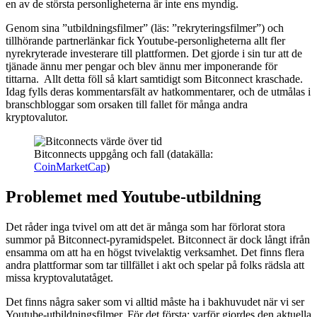
en av de största personligheterna är inte ens myndig.
Genom sina ”utbildningsfilmer” (läs: ”rekryteringsfilmer”) och
tillhörande partnerlänkar fick Youtube-personligheterna allt fler
nyrekryterade investerare till plattformen. Det gjorde i sin tur att de
tjänade ännu mer pengar och blev ännu mer imponerande för
tittarna. Allt detta föll så klart samtidigt som Bitconnect kraschade.
Idag fylls deras kommentarsfält av hatkommentarer, och de utmålas i
branschbloggar som orsaken till fallet för många andra
kryptovalutor.
Bitconnects uppgång och fall (datakälla:
CoinMarketCap
)
Problemet med Youtube-utbildning
Det råder inga tvivel om att det är många som har förlorat stora
summor på Bitconnect-pyramidspelet. Bitconnect är dock långt ifrån
ensamma om att ha en högst tvivelaktig verksamhet. Det finns flera
andra plattformar som tar tillfället i akt och spelar på folks rädsla att
missa kryptovalutatåget.
Det finns några saker som vi alltid måste ha i bakhuvudet när vi ser
Youtube-utbildningsfilmer. För det första: varför gjordes den aktuella