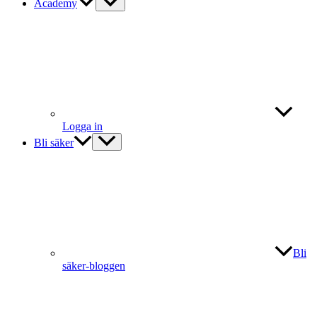
Academy
Logga in
Bli säker
Bli
säker-bloggen