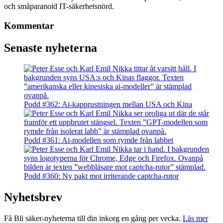
och småparanoid IT-säkerhetsnörd.
Kommentar
Senaste nyheterna
Podd #362: Ai-kapprustningen mellan USA och Kina
Podd #361: Ai-modellen som rymde från labbet
Podd #360: Ny pakt mot irriterande captcha-rutor
Nyhetsbrev
Få Bli säker-nyheterna till din inkorg en gång per vecka.
Läs mer