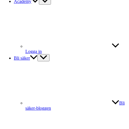
Academy
Logga in
Bli säker
Bli
säker-bloggen