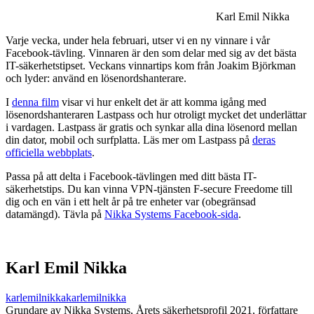
Karl Emil Nikka
Varje vecka, under hela februari, utser vi en ny vinnare i vår
Facebook-tävling. Vinnaren är den som delar med sig av det bästa
IT-säkerhetstipset. Veckans vinnartips kom från Joakim Björkman
och lyder: använd en lösenordshanterare.
I
denna film
visar vi hur enkelt det är att komma igång med
lösenordshanteraren Lastpass och hur otroligt mycket det underlättar
i vardagen. Lastpass är gratis och synkar alla dina lösenord mellan
din dator, mobil och surfplatta. Läs mer om Lastpass på
deras
officiella webbplats
.
Passa på att delta i Facebook-tävlingen med ditt bästa IT-
säkerhetstips. Du kan vinna VPN-tjänsten F-secure Freedome till
dig och en vän i ett helt år på tre enheter var (obegränsad
datamängd). Tävla på
Nikka Systems Facebook-sida
.
Karl Emil Nikka
karlemilnikka
karlemilnikka
Grundare av Nikka Systems, Årets säkerhetsprofil 2021, författare