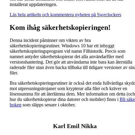
installerat uppdateringen.
Läs hela artikeln och kommentera nyheten på Sweclockers
Kom ihåg säkerhetskopieringen!
Denna incident påminner om vikten av bra
säkerhetskopieringsrutiner. Windows 10 har ett inbyggt
säkerhetskopieringsprogram vid namn Filhistorik. Precis som
namnet antyder säkerhetskopierar det alla användarfiler med
versionshantering. Det gör att användarna inte bara kan återställa
raderade filer utan även backa tillbaka till tidigare versioner av sin
filer.
Bra säkerhetskopieringsrutiner är också det enda fullvärdiga skyd
mot utpressningstrojaner som krypterar alla filer och kräver en
lösensumma för att återlämna dem. Mer information om detta (och
hur du säkerhetskopierar dina datorer och mobiler) finns i
Bli säke
boken
som släpps senare i oktober.
Karl Emil Nikka