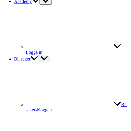
Academy
Logga in
Bli säker
Bli
säker-bloggen