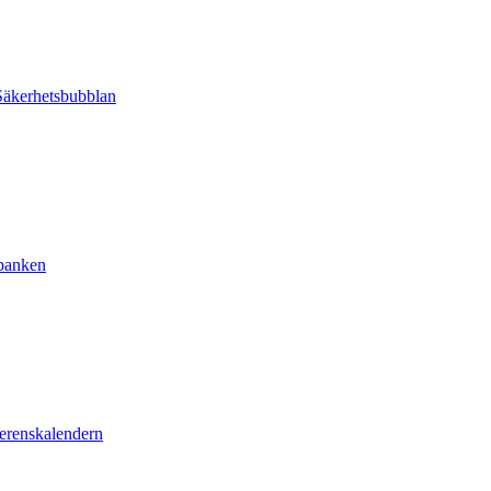
äkerhetsbubblan
sbanken
erenskalendern