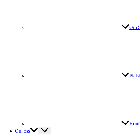
Om S
Plat
Konf
Om oss