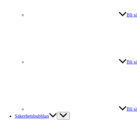
Bli s
Bli s
Bli s
Säkerhetsbubblan