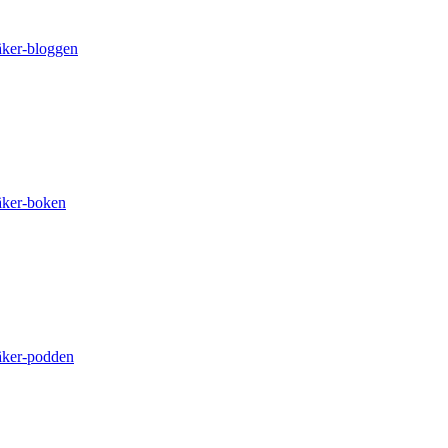
äker-bloggen
äker-boken
äker-podden