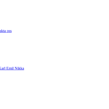
akta oss
arl Emil Nikka