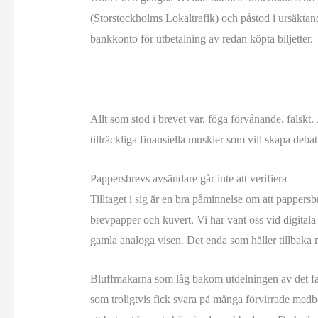
(Storstockholms Lokaltrafik) och påstod i ursäktande
bankkonto för utbetalning av redan köpta biljetter.
Allt som stod i brevet var, föga förvånande, falsk
tillräckliga finansiella muskler som vill skapa debat
Pappersbrevs avsändare går inte att verifiera
Tilltaget i sig är en bra påminnelse om att pappers
brevpapper och kuvert. Vi har vant oss vid digitala
gamla analoga visen. Det enda som håller tillbaka
Bluffmakarna som låg bakom utdelningen av det fals
som troligtvis fick svara på många förvirrade me