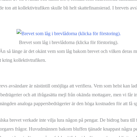
 ton att kollektivtrafiken skulle bli helt skattefinansierad. I brevets a
Brevet som låg i brevlådorna (klicka för förstoring).
t. Än så länge är det okänt vem som låg bakom brevet och vilken deras m
t kring kollektivtrafiken.
brevs avsändare är nästintill omöjliga att verifiera. Vem som helst kan l
 bedrägerier och att ifrågasätta mejl från okända mottagare, men vi får
 mängden analoga pappersbedrägerier är den höga kostnaden för att få s
ka brevet verkade inte vilja lura någon på pengar. De bidrog bara till
dborgares frågor. Huvudmännen bakom bluffen tjänade knappast några p