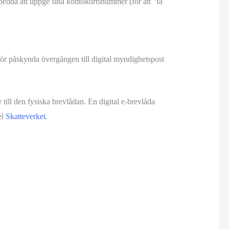
mbedda att uppge sina kontokortsnummer (för att ”få
Vi bör påskynda övergången till digital myndighetspost
r till den fysiska brevlådan. En digital e-brevlåda
el
Skatteverket
.