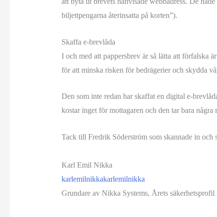
att byta ut brevets hänvisade webbadress. De hade k
biljettpengarna återinsatta på korten”).
Skaffa e-brevlåda
I och med att pappersbrev är så lätta att förfalska ä
för att minska risken för bedrägerier och skydda vår
Den som inte redan har skaffat en digital e-brevlåda 
kostar inget för mottagaren och den tar bara några 
Tack till Fredrik Söderström som skannade in och sk
Karl Emil Nikka
karlemilnikka
karlemilnikka
Grundare av Nikka Systems, Årets säkerhetsprofil 