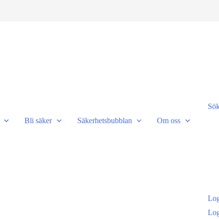
Sö
Bli säker
Säkerhetsbubblan
Om oss
Log
Log