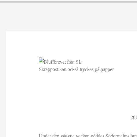
Skräppost kan också tryckas på papper
20
Under den gångna veckan nåddes Södermalms brevlåd