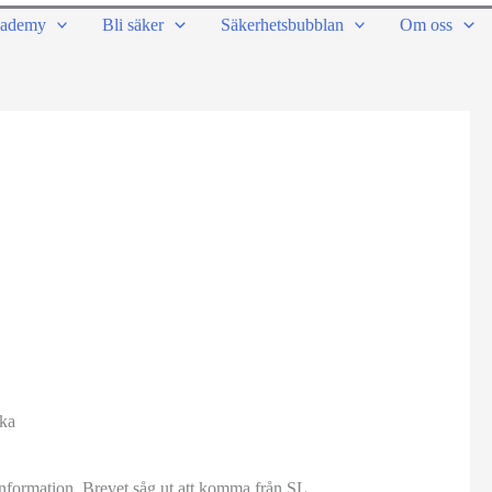
ademy
Bli säker
Säkerhetsbubblan
Om oss
ka
nformation. Brevet såg ut att komma från SL