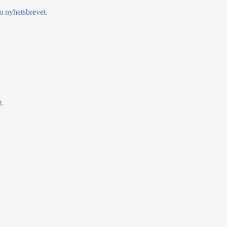
m nyhetsbrevet
.
t.