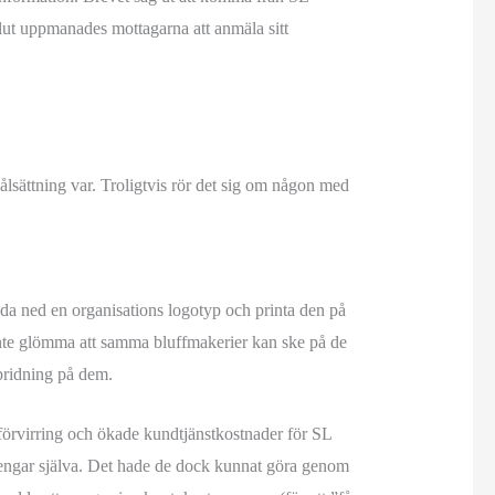
vslut uppmanades mottagarna att anmäla sitt
ålsättning var. Troligtvis rör det sig om någon med
adda ned en organisations logotyp och printa den på
 inte glömma att samma bluffmakerier kan ske på de
pridning på dem.
 förvirring och ökade kundtjänstkostnader för SL
engar själva. Det hade de dock kunnat göra genom