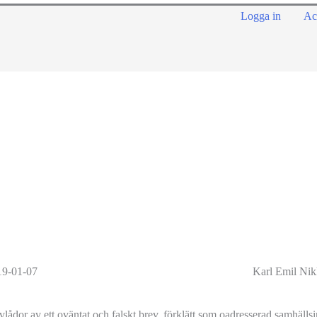
Logga in
Ac
19-01-07
Karl Emil Nik
or av ett oväntat och falskt brev, förklätt som oadresserad samhällsi