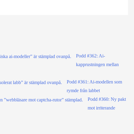
Podd #362: Ai-
kapprustningen mellan
Podd #361: Ai-modellen som
rymde från labbet
Podd #360: Ny pakt
mot irriterande