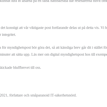
unnat lura in läsarna på en falsk nätfiskesida där resenärerna blivit o
r det konstigt att vår viktigaste post fortfarande delas ut på detta vis. 
 integritet.
för myndighetspost bör göra det, så att känsliga brev går dit i stället fö
minuter att sätta upp. Läs mer om digital myndighetspost hos till exemp
ickade bluffbrevet till oss.
2021, författare och småparanoid IT-säkerhetsnörd.