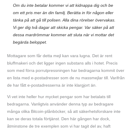
Om du inte betalar kommer vi att kidnappa dig och be
om ett pris mer än din familj. Berätta in för någon eller
tänka på att gå till polisen. Alla dina rörelser övervakas.
Vi ger dig två dagar att skicka pengar. Var säker på att
dessa mardrömmar kommer att sluta när vi mottar det
begärda beloppet.
Mottagare som får detta mejl kan vara lugna. Det är rent
bluffmakeri och det ligger ingen substans alls i hotet. Precis
som med förra porrutpressningen har bedragarna kommit över
en lista med e-postadresser som de nu massmejlar till. Varifrån
de har fått e-postadresserna är inte klargjort än.
Vi vet inte heller hur mycket pengar som har betalats till
bedragarna. Vanligtvis använder denna typ av bedragare
många olika Bitcoin-plånböcker, så att säkerhetsforskare inte
kan se deras totala förtjänst. Den här gången har dock,
åtminstone de tre exemplen som vi har tagit del av, haft