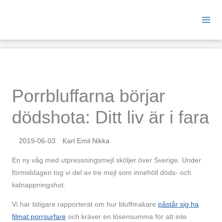
Hoppa
till
innehåll
Porrbluffarna börjar
dödshota: Ditt liv är i fara
2019-06-03
Karl Emil Nikka
En ny våg med utpressningsmejl sköljer över Sverige. Under
förmiddagen tog vi del av tre mejl som innehöll döds- och
kidnappningshot.
Vi har tidigare rapporterat om hur bluffmakare
påstår sig ha
filmat porrsurfare
och kräver en lösensumma för att inte