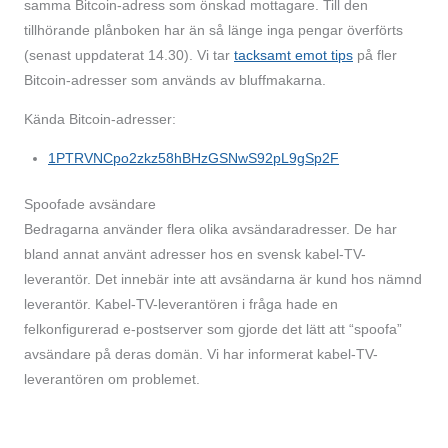
samma Bitcoin-adress som önskad mottagare. Till den
tillhörande plånboken har än så länge inga pengar överförts
(senast uppdaterat 14.30). Vi tar
tacksamt emot tips
på fler
Bitcoin-adresser som används av bluffmakarna.
Kända Bitcoin-adresser:
1PTRVNCpo2zkz58hBHzGSNwS92pL9gSp2F
Spoofade avsändare
Bedragarna använder flera olika avsändaradresser. De har
bland annat använt adresser hos en svensk kabel-TV-
leverantör. Det innebär inte att avsändarna är kund hos nämnd
leverantör. Kabel-TV-leverantören i fråga hade en
felkonfigurerad e-postserver som gjorde det lätt att “spoofa”
avsändare på deras domän. Vi har informerat kabel-TV-
leverantören om problemet.