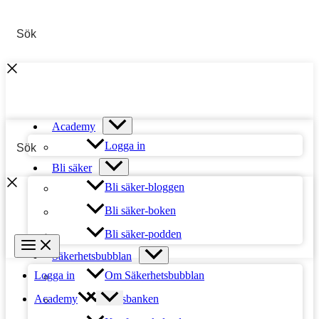
Hoppa
till
innehåll
Academy
Logga in
Bli säker
Bli säker-bloggen
Bli säker-boken
Bli säker-podden
Säkerhetsbubblan
Om Säkerhetsbubblan
Logga in
Platsbanken
Academy