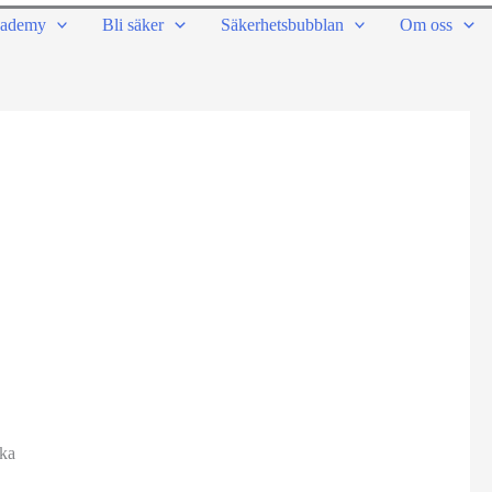
ademy
Bli säker
Säkerhetsbubblan
Om oss
ka