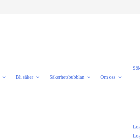
Sö
Bli säker
Säkerhetsbubblan
Om oss
Log
Log