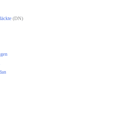
läckte
(DN)
ngen
n
dan