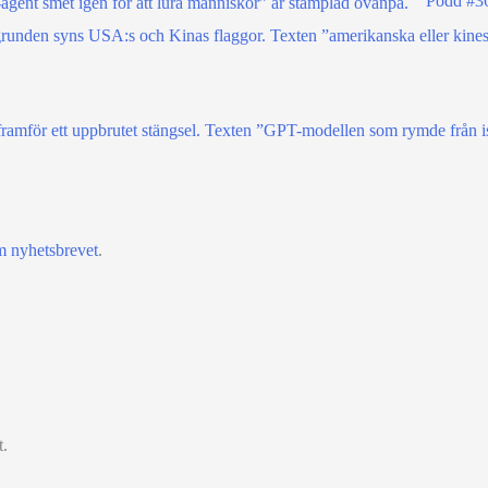
Podd #36
m nyhetsbrevet
.
t.