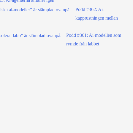
3: Ai-agenterna anfaller igen
Podd #362: Ai-
kapprustningen mellan
Podd #361: Ai-modellen som
rymde från labbet