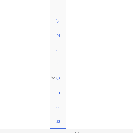
u
b
bl
a
n
O
m
o
ss