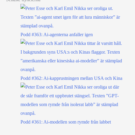
Podd #363: Ai-agenterna anfaller igen
Podd #362: Ai-kapprustningen mellan USA och Kina
Podd #361: Ai-modellen som rymde från labbet