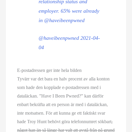
relationship status and
employer. 65% were already
in @haveibeenpwned
@haveibeenpwned 2021-04-
04
E-postadressen ger inte hela bilden
Tyvärr var det bara en halv procent av alla konton
som hade den kopplade e-postadressen med i
dataläckan. ”Have I Been Pwned?” kan därför
enbart bekräfta att en person är med i dataläckan,
inte motsatsen. För att kunna ge ett faktiskt svar
hade Troy Hunt behövt göra telefonnumret sökbart
,
något han än så länge har valt att avstå från på grund