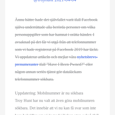
Ännu bättre hade det självfallet varit ifall Facebook
själva underrättade alla berörda personer om vilka
personuppgifter som har hamnat i orätta händer. I
avsaknad på det får vi utgå från att telefonnummer
som vi hade registrerat på Facebook 2019 har läckt.
Vi uppdaterar artikeln och mejlar våra
nyhetsbrevs­­
prenumeranter
ifall ”Have I Been Pwned?” eller
någon annan seriös tjänst gör dataläckans
telefonnummer sökbara.
Uppdatering: Mobilnummer är nu sökbara
Troy Hunt har nu valt att även göra mobilnumren
sökbara. Det innebär att vi nu kan få svar som inte