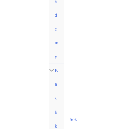
a
d
e
m
y
B
li
s
ä
Sök
k