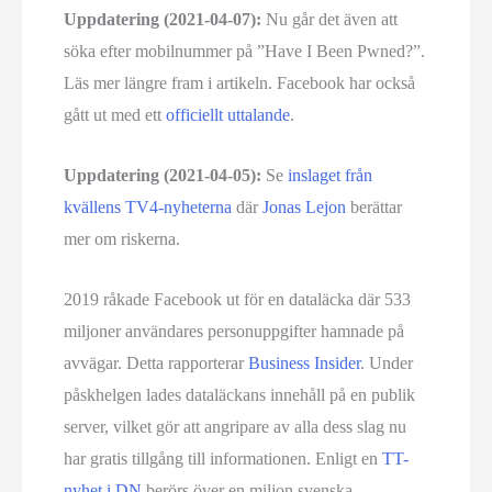
Uppdatering (2021-04-07):
Nu går det även att
söka efter mobilnummer på ”Have I Been Pwned?”.
Läs mer längre fram i artikeln. Facebook har också
gått ut med ett
officiellt uttalande
.
Uppdatering (2021-04-05):
Se
inslaget från
kvällens TV4-nyheterna
där
Jonas Lejon
berättar
mer om riskerna.
2019 råkade Facebook ut för en dataläcka där 533
miljoner användares personuppgifter hamnade på
avvägar. Detta rapporterar
Business Insider
. Under
påskhelgen lades dataläckans innehåll på en publik
server, vilket gör att angripare av alla dess slag nu
har gratis tillgång till informationen. Enligt en
TT-
nyhet i DN
berörs över en miljon svenska