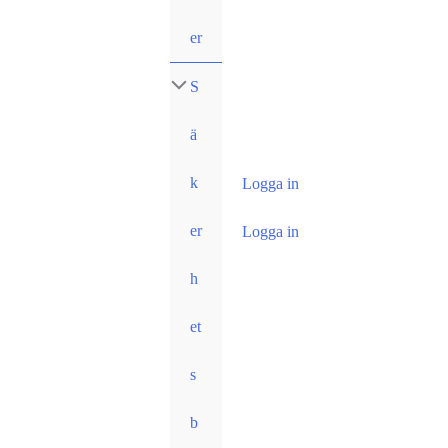
er
S
ä
k
Logga in
er
Logga in
h
et
s
b