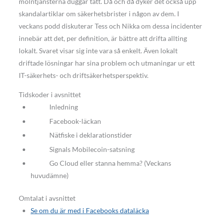
molntjänsterna duggar tätt. Då och då dyker det också upp
skandalartiklar om säkerhetsbrister i någon av dem. I
veckans podd diskuterar Tess och Nikka om dessa incidenter
innebär att det, per definition, är bättre att drifta allting
lokalt. Svaret visar sig inte vara så enkelt. Även lokalt
driftade lösningar har sina problem och utmaningar ur ett
IT-säkerhets- och driftsäkerhetsperspektiv.
Tidskoder i avsnittet
Inledning
Facebook-läckan
Nätfiske i deklarationstider
Signals Mobilecoin-satsning
Go Cloud eller stanna hemma? (Veckans
huvudämne)
Omtalat i avsnittet
Se om du är med i Facebooks dataläcka