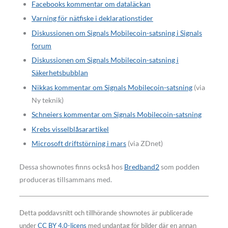
Facebooks kommentar om dataläckan
Varning för nätfiske i deklarationstider
Diskussionen om Signals Mobilecoin-satsning i Signals
forum
Diskussionen om Signals Mobilecoin-satsning i
Säkerhetsbubblan
Nikkas kommentar om Signals Mobilecoin-satsning
(via
Ny teknik)
Sch
n
eiers kommentar om Signals Mobilecoin-satsning
Krebs visselblåsarartikel
Microsoft driftstörning i mars
(via ZDnet)
Dessa shownotes finns också hos
Bredband2
som podden
produceras tillsammans med.
Detta poddavsnitt och tillhörande shownotes är publicerade
under
CC BY 4.0-licens
med undantag för bilder där en annan