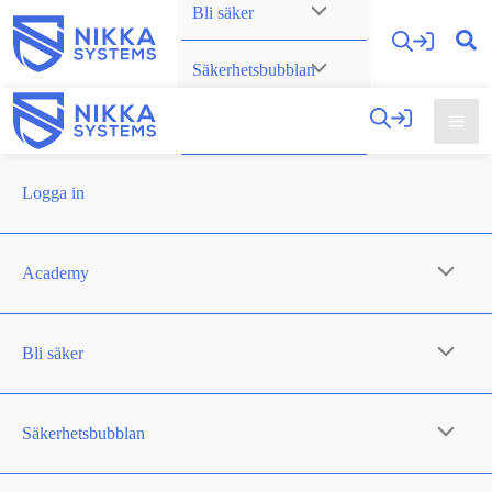
Bli säker
Hoppa
till
Säkerhetsbubblan
innehåll
Om oss
Logga in
Academy
Bli säker
Säkerhetsbubblan