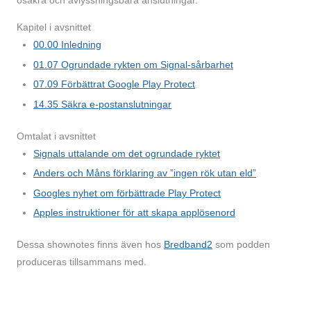
osäkra och avlyssnings­bara anslutningar.
Kapitel i avsnittet
00.00
Inledning
01.07
Ogrundade rykten om Signal-sårbarhet
07.09
Förbättrat Google Play Protect
14.35
Säkra e-postanslutningar
Omtalat i avsnittet
Signals uttalande om det ogrundade ryktet
Anders och Måns förklaring av ”ingen rök utan eld”
Googles nyhet om förbättrade Play Protect
Apples instruktioner för att skapa applösenord
Dessa shownotes finns även hos
Bredband2
som podden
produceras tillsammans med.