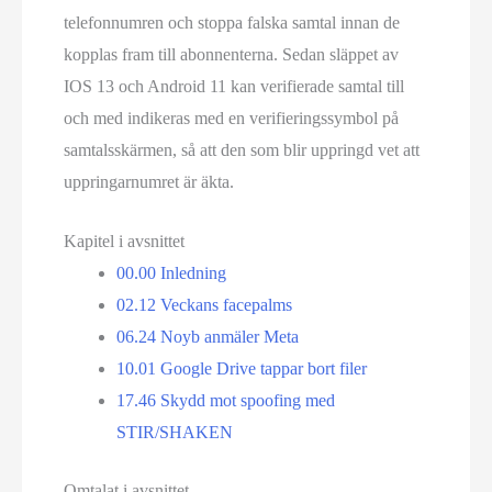
telefonnumren och stoppa falska samtal innan de
kopplas fram till abonnenterna. Sedan släppet av
IOS 13 och Android 11 kan verifierade samtal till
och med indikeras med en verifierings­symbol på
samtals­skärmen, så att den som blir uppringd vet att
uppringar­numret är äkta.
Kapitel i avsnittet
00.00
Inledning
02.12
Veckans facepalms
06.24
Noyb anmäler Meta
10.01
Google Drive tappar bort filer
17.46
Skydd mot spoofing med
STIR/SHAKEN
Omtalat i avsnittet