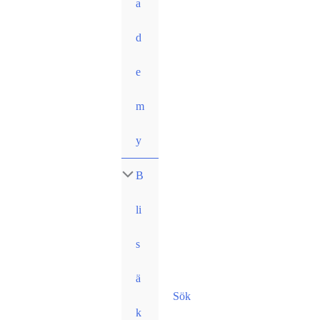
a
d
e
m
y
B
li
s
ä
Sök
k