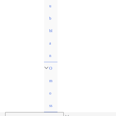
u
b
bl
a
n
O
m
o
ss