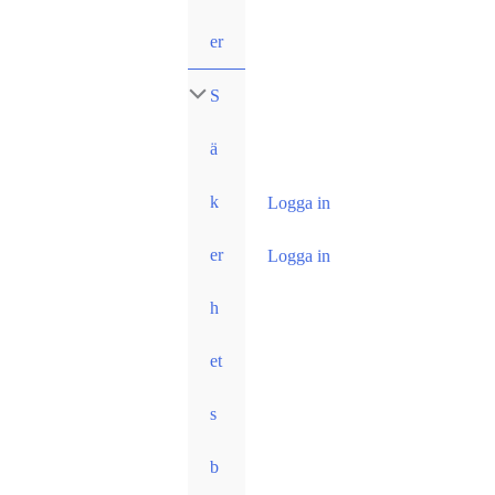
er
S
ä
k
Logga in
er
Logga in
h
et
s
b