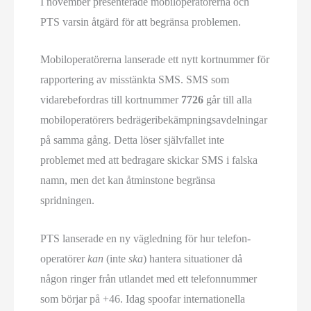
I november presenterade mobil­operatörerna och
PTS varsin åtgärd för att begränsa problemen.
Mobil­operatörerna lanserade ett nytt kortnummer för
rapportering av misstänkta SMS. SMS som
vidarebefordras till kortnummer
7726
går till alla
mobil­operatörers bedrägeri­bekämpnings­avdelningar
på samma gång. Detta löser självfallet inte
problemet med att bedragare skickar SMS i falska
namn, men det kan åtminstone begränsa
spridningen.
PTS lanserade en ny vägledning för hur telefon­
operatörer
kan
(inte
ska
) hantera situationer då
någon ringer från utlandet med ett telefon­nummer
som börjar på +46. Idag spoofar internationella