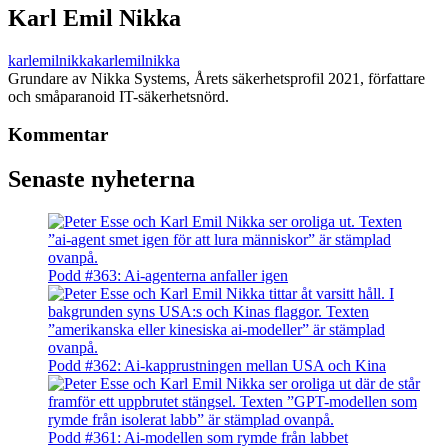
Karl Emil Nikka
karlemilnikka
karlemilnikka
Grundare av Nikka Systems, Årets säkerhetsprofil 2021, författare
och småparanoid IT-säkerhetsnörd.
Kommentar
Senaste nyheterna
Podd #363: Ai-agenterna anfaller igen
Podd #362: Ai-kapprustningen mellan USA och Kina
Podd #361: Ai-modellen som rymde från labbet