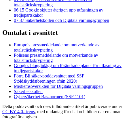
totalsträckskryptering
06.15
Google skjuter återigen upp utfasningen av
tredjepartskakor
07.37
Säkerhetskollen och Digitala varningsgruppen
Omtalat i avsnittet
Europols pressmeddelande om motverkande av
totalsträckskryptering
Polisens pressmeddelande om motverkande av
totalsträckskryptering
Googles blogginlägg om förändrade planer för utfasning av
tredjepartskakor
Förra Bli säker-poddavsnittet med SSF
Stöldskyddsföreningen (från 2020)
Medlemsöversikten för Digitala varningsgruppen
Säkerhetskollen
Cybersäkerhet Bas-normen (SSF 1101)
Detta poddavsnitt och dess tillhörande artikel är publicerade under
CC BY 4.0-licens
, med undantag för citat och bilder där en annan
fotograf är angiven.