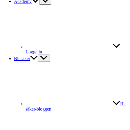
Academy
Logga in
Bli säker
Bli
säker-bloggen