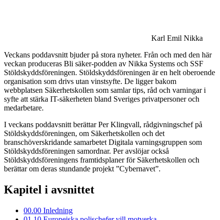
Karl Emil Nikka
Veckans poddavsnitt bjuder på stora nyheter. Från och med den här
veckan produceras Bli säker-podden av Nikka Systems och SSF
Stöldskyddsföreningen. Stöldskyddsföreningen är en helt oberoende
organisation som drivs utan vinstsyfte. De ligger bakom
webbplatsen Säkerhetskollen som samlar tips, råd och varningar i
syfte att stärka IT-säkerheten bland Sveriges privatpersoner och
medarbetare.
I veckans poddavsnitt berättar Per Klingvall, rådgivningschef på
Stöldskyddsföreningen, om Säkerhetskollen och det
branschöverskridande samarbetet Digitala varningsgruppen som
Stöldskyddsföreningen samordnar. Per avslöjar också
Stöldskyddsföreningens framtidsplaner för Säkerhetskollen och
berättar om deras stundande projekt ”Cybernavet”.
Kapitel i avsnittet
00.00
Inledning
01.10
Europeiska polischefer vill motverka