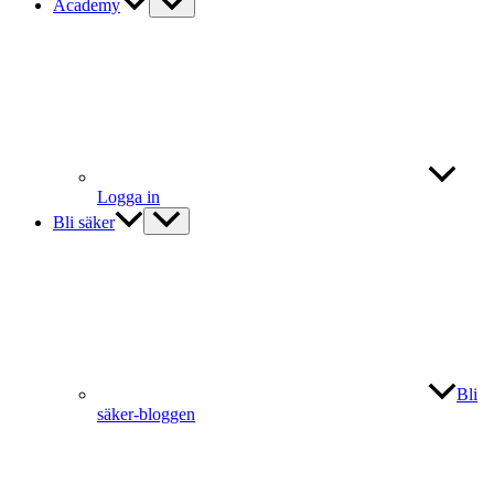
Academy
Logga in
Bli säker
Bli
säker-bloggen