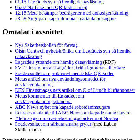
01.15
Lagrådets syn på hemlig dataavläsning
06.07
Nätfiske med QR-koder i mejl
12.15
Meta bekämpar bedrägerier med aniktsigenkänning
23.58
Angripare kapar dumma smarta dammsugare
Omtalat i avsnittet
Nya Säkerhetskollen för företag
Oisín Cantwell nyhetskrönika om Lagrådets syn på hemlig
dataavläsning
Lagrådets yttrande om hemlig dataavläsning
(PDF)
SVT:s inslag om att Lagrådets kritik ignoreras allt oftare
Poddavsnittet om problemet med falska QR-koder
Metas artikel om nya användningsområdet för
ansiktsigenkänning
EFN Finansmagasinets artikel om Olof Lundh-bluffannonser
Metas kommentar till Engadget om
ansiktsigenkänningsplanerna
ABC News nyhet om kapade robotdammsugare
Ecovacs uttalande till ABC News om kapade dammsugare
Yle-inslaget om överbelastningsattacker mot Nordea
Poddavsnittet om sårbara smarta prylar
(med Laban
Sköllermark)