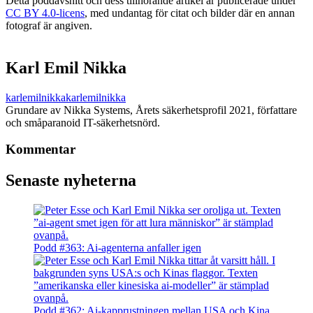
Detta poddavsnitt och dess tillhörande artikel är publicerade under
CC BY 4.0-licens
, med undantag för citat och bilder där en annan
fotograf är angiven.
Karl Emil Nikka
karlemilnikka
karlemilnikka
Grundare av Nikka Systems, Årets säkerhetsprofil 2021, författare
och småparanoid IT-säkerhetsnörd.
Kommentar
Senaste nyheterna
Podd #363: Ai-agenterna anfaller igen
Podd #362: Ai-kapprustningen mellan USA och Kina