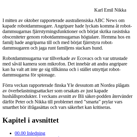
Karl Emil Nikka
I mitten av oktober rapporterade australiensiska ABC News om
kapade robotdammsugare. Angripare hade lyckats komma åt robot­
dammsugarnas fjärrstyrningsfunktioner och börjat skrika rasistiska
obsceniteter genom robot­dammsugarnas högtalare. Hemma hos en
familj hade angriparna till och med börjat fjärrstyra robot­
dammsugaren och jaga runt familjens stackars hund.
Robot­dammsugarna var tillverkade av Ecovacs och var utrustade
med såväl kamera som mikrofon. Det innebär att andra angripare
kan ha valt att inte ge sig tillkänna och i stället utnyttjat robot­
dammsugarna för spionage.
Förra veckan rapporterade finska Yle dessutom att Nordea plågats
av överbelastnings­attacker som orsakats av just kapade
hushållsprodukter. I veckans avsnitt av Bli säker-podden återvänder
därför Peter och Nikka till problemet med ”smarta” prylar vars
smarthet bör ifrågasättas och vars säkerhet kan kritiseras.
Kapitel i avsnittet
00.00
Inledning