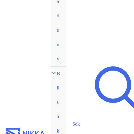
a
d
e
m
y
B
li
s
ä
Sök
k