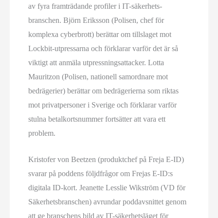
av fyra framträdande profiler i IT-säkerhets­
branschen. Björn Eriksson (Polisen, chef för
komplexa cyberbrott) berättar om tillslaget mot
Lockbit-utpressarna och förklarar varför det är så
viktigt att anmäla utpressnings­attacker. Lotta
Mauritzon (Polisen, nationell samordnare mot
bedrägerier) berättar om bedrägerierna som riktas
mot privatpersoner i Sverige och förklarar varför
stulna betalkorts­nummer fortsätter att vara ett
problem.
Kristofer von Beetzen (produktchef på Freja E-ID)
svarar på poddens följdfrågor om Frejas E-ID:s
digitala ID-kort. Jeanette Lesslie Wikström (VD för
Säkerhetsbranschen) avrundar poddavsnittet genom
att ge branschens bild av IT-säkerhetsläget för