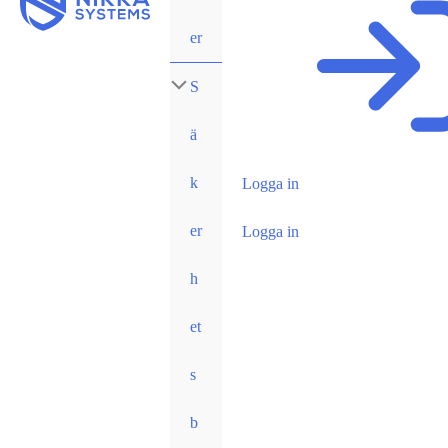
er
S
ä
k
Logga in
er
Logga in
h
et
s
b