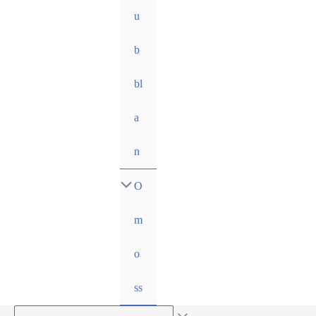
u
b
bl
a
n
O
m
o
ss