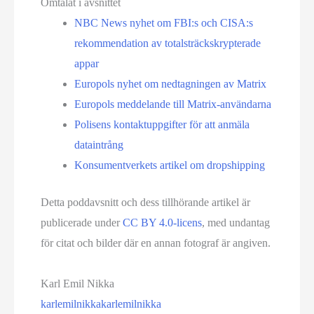
Omtalat i avsnittet
NBC News nyhet om FBI:s och CISA:s
rekommendation av totalsträcks­krypterade
appar
Europols nyhet om nedtagningen av Matrix
Europols meddelande till Matrix-användarna
Polisens kontaktuppgifter för att anmäla
dataintrång
Konsumentverkets artikel om dropshipping
Detta poddavsnitt och dess tillhörande artikel är
publicerade under
CC BY 4.0-licens
, med undantag
för citat och bilder där en annan fotograf är angiven.
Karl Emil Nikka
karlemilnikka
karlemilnikka