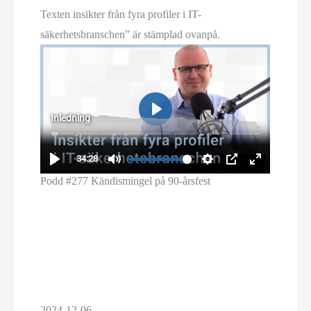
Podd #277 Kändismingel på 90-årsfest
2024-12-06