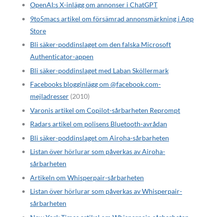
OpenAI:s X-inlägg om annonser i ChatGPT
9to5macs artikel om försämrad annonsmärkning i App
Store
Bli säker-poddinslaget om den falska Microsoft
Authenticator-appen
Bli säker-poddinslaget med Laban Sköllermark
Facebooks blogginlägg om @facebook.com-
mejladresser
(2010)
Varonis artikel om Copilot-sårbarheten Reprompt
Radars artikel om polisens Bluetooth-avrådan
Bli säker-poddinslaget om Airoha-sårbarheten
Listan över hörlurar som påverkas av Airoha-
sårbarheten
Artikeln om Whisperpair-sårbarheten
Listan över hörlurar som påverkas av Whisperpair-
sårbarheten