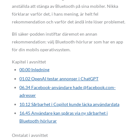
anställda att stänga av Bluetooth på sina mobiler. Nikka
förklarar varför det, i hans mening, är helt fel
rekommendation och varför det ändå inte löser problemet.
Bli säker-podden instiftar däremot en annan
rekommendation: välj Bluetooth-hörlurar som har en app
för din mobils operativsystem.
Kapitel i avsnittet
00.00
Inledning
01.02
OpenAI testar annonser i ChatGPT
06.34
Facebook-användare hade @facebook.com-
adresser
10.12
Sårbarhet i Copilot kunde läcka användardata
16.45
Användare kan spåras via ny sårbarhet i
Bluetooth-hörlurar
Omtalat i avsnittet