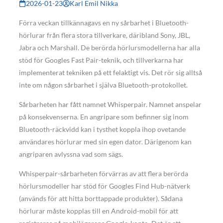
2026-01-23
Karl Emil Nikka
Förra veckan tillkännagavs en ny sårbarhet i Bluetooth-
hörlurar från flera stora tillverkare, däribland Sony, JBL,
Jabra och Marshall. De berörda hörlursmodellerna har alla
stöd för Googles Fast Pair-teknik, och tillverkarna har
implementerat tekniken på ett felaktigt vis. Det rör sig alltså
inte om någon sårbarhet i själva Bluetooth-protokollet.
Sårbarheten har fått namnet Whisperpair. Namnet anspelar
på konsekvenserna. En angripare som befinner sig inom
Bluetooth-räckvidd kan i tysthet koppla ihop ovetande
användares hörlurar med sin egen dator. Därigenom kan
angriparen avlyssna vad som sägs.
Whisperpair-sårbarheten förvärras av att flera berörda
hörlursmodeller har stöd för Googles Find Hub-nätverk
(används för att hitta borttappade produkter). Sådana
hörlurar måste kopplas till en Android-mobil för att