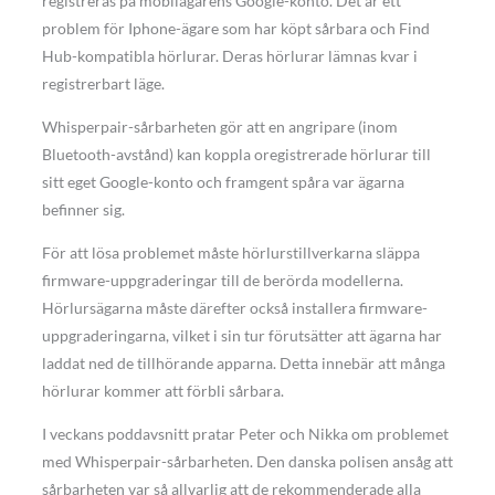
registreras på mobilägarens Google-konto. Det är ett
problem för Iphone-ägare som har köpt sårbara och Find
Hub-kompatibla hörlurar. Deras hörlurar lämnas kvar i
registrerbart läge.
Whisperpair-sårbarheten gör att en angripare (inom
Bluetooth-avstånd) kan koppla oregistrerade hörlurar till
sitt eget Google-konto och framgent spåra var ägarna
befinner sig.
För att lösa problemet måste hörlurstillverkarna släppa
firmware-uppgraderingar till de berörda modellerna.
Hörlursägarna måste därefter också installera firmware-
uppgraderingarna, vilket i sin tur förutsätter att ägarna har
laddat ned de tillhörande apparna. Detta innebär att många
hörlurar kommer att förbli sårbara.
I veckans poddavsnitt pratar Peter och Nikka om problemet
med Whisperpair-sårbarheten. Den danska polisen ansåg att
sårbarheten var så allvarlig att de rekommenderade alla