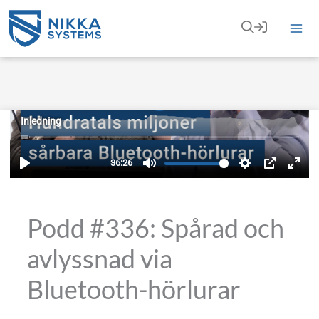
Hoppa
till
innehåll
Podd #336: Spårad och
avlyssnad via
Bluetooth-hörlurar