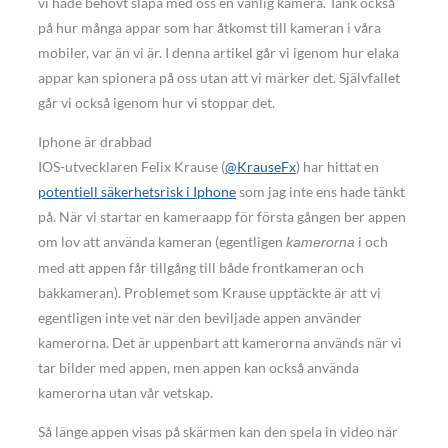
vi hade behövt släpa med oss en vanlig kamera. Tänk också
på hur många appar som har åtkomst till kameran i våra
mobiler, var än vi är. I denna artikel går vi igenom hur elaka
appar kan spionera på oss utan att vi märker det. Självfallet
går vi också igenom hur vi stoppar det.
Iphone är drabbad
IOS-utvecklaren Felix Krause (
@KrauseFx
) har hittat en
potentiell säkerhetsrisk i Iphone
som jag inte ens hade tänkt
på. När vi startar en kameraapp för första gången ber appen
om lov att använda kameran (egentligen
i och
kamerorna
med att appen får tillgång till både frontkameran och
bakkameran). Problemet som Krause upptäckte är att vi
egentligen inte vet när den beviljade appen använder
kamerorna. Det är uppenbart att kamerorna används när vi
tar bilder med appen, men appen kan också använda
kamerorna utan vår vetskap.
Så länge appen visas på skärmen kan den spela in video när