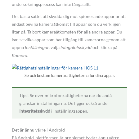
undersökningsprocess kan inte fånga allt.
Det bästa sättet att skydda dig mot spionerande appar är att
endast bevilja kameraåtkomst till appar som du verkligen
litar på. Ta bort kameraåtkomsten för alla andra appar. Du
kan se vilka appar som har tillgång till kamerorna genom att
öppna
, välja
och klicka på
Inställningar
Integritetsskydd
.
Kamera
Se och bestäm kamerarättigheterna för dina appar.
Tips! Se över mikrofonrättigheterna när du ändå
granskar inställningarna. De ligger också under
Integritetsskydd
i inställningsappen.
Det är ännu värre i Android
På Android-plattformen är problemet tyvärr ännu värre.