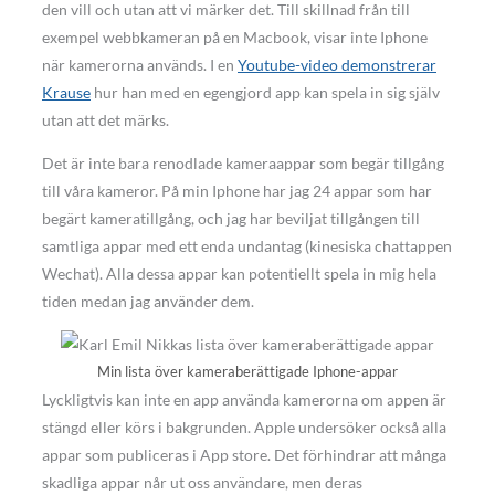
den vill och utan att vi märker det. Till skillnad från till
exempel webbkameran på en Macbook, visar inte Iphone
när kamerorna används. I en
Youtube-video demonstrerar
Krause
hur han med en egengjord app kan spela in sig själv
utan att det märks.
Det är inte bara renodlade kameraappar som begär tillgång
till våra kameror. På min Iphone har jag 24 appar som har
begärt kameratillgång, och jag har beviljat tillgången till
samtliga appar med ett enda undantag (kinesiska chattappen
Wechat). Alla dessa appar kan potentiellt spela in mig hela
tiden medan jag använder dem.
Min lista över kameraberättigade Iphone-appar
Lyckligtvis kan inte en app använda kamerorna om appen är
stängd eller körs i bakgrunden. Apple undersöker också alla
appar som publiceras i App store. Det förhindrar att många
skadliga appar når ut oss användare, men deras