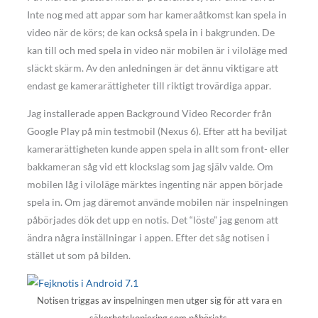
Inte nog med att appar som har kameraåtkomst kan spela in
video när de körs; de kan också spela in i bakgrunden. De
kan till och med spela in video när mobilen är i viloläge med
släckt skärm. Av den anledningen är det ännu viktigare att
endast ge kamerarättigheter till riktigt trovärdiga appar.
Jag installerade appen Background Video Recorder från
Google Play på min testmobil (Nexus 6). Efter att ha beviljat
kamerarättigheten kunde appen spela in allt som front- eller
bakkameran såg vid ett klockslag som jag själv valde. Om
mobilen låg i viloläge märktes ingenting när appen började
spela in. Om jag däremot använde mobilen när inspelningen
påbörjades dök det upp en notis. Det “löste” jag genom att
ändra några inställningar i appen. Efter det såg notisen i
stället ut som på bilden.
Notisen triggas av inspelningen men utger sig för att vara en