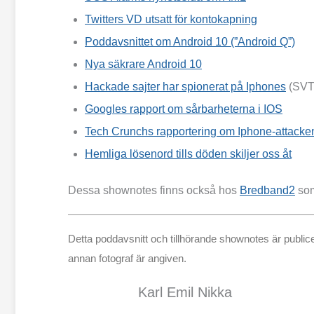
Twitters VD utsatt för kontokapning
Poddavsnittet om Android 10 (”Android Q”)
Nya säkrare Android 10
Hackade sajter har spionerat på Iphones
(SVT
Googles rapport om sårbarheterna i IOS
Tech Crunchs rapportering om Iphone-attacke
Hemliga lösenord tills döden skiljer oss åt
Dessa shownotes finns också hos
Bredband2
som
Detta poddavsnitt och tillhörande shownotes är publi
annan fotograf är angiven.
Karl Emil Nikka