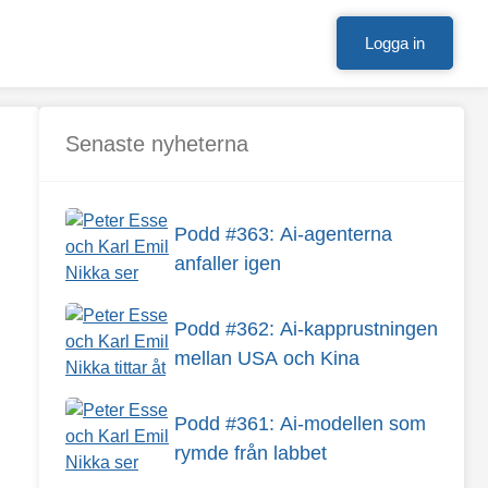
Logga in
Senaste nyheterna
Foto: Depositphotos
Podd #363: Ai-agenterna
anfaller igen
Podd #362: Ai-kapprustningen
mellan USA och Kina
Podd #361: Ai-modellen som
rymde från labbet