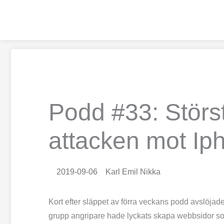
Hoppa
till
innehåll
Podd #33: Största
attacken mot Ip
2019-09-06
Karl Emil Nikka
Kort efter släppet av förra veckans podd avslöjad
grupp angripare hade lyckats skapa webbsidor som